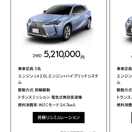
カタログ/取扱説明書
ディーラー
カタログ
オプション
メーカーオプション
パッケージ別
価格表
装備比較
5,210,000
2WD
円
主要諸元/環境仕様書
主要装備一覧
取扱説明書
乗車定員: 5名
乗車定員:
エンジン: L4 2.0L エンジン+ハイブリッドシステ
エンジン:
ム
ム
駆動方式: 前輪駆動
駆動方式:
販売店検索
トランスミッション: 電気式無段変速機
トランス
燃料消費率: WLTCモード:24.7km/L
燃料消費率:
見積りシミュレーション
見積りシミュレーション
試乗予約