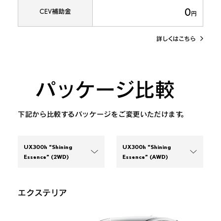
0
CEV補助金
円
詳しくはこちら
パッケージ比較
下記から比較するパッケージをご変更いただけます。
UX300h “Shining 
UX300h “Shining 
Essence” 
(2WD)
Essence” 
(AWD)
UX300h “Shining
UX300h “Shining
エクステリア
Essence”
(2WD)
Essence”
(2WD)
UX300h “Shining
UX300h “Shining