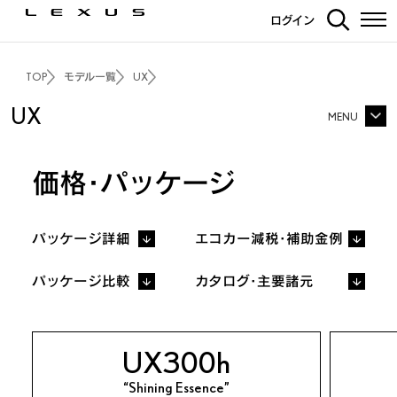
ログイン
TOP
モデル一覧
UX
UX
MENU
UX TOP
価格・パッケージ
価格・パッケージ
3Dシミュレーション
パッケージ詳細
エコカー減税・補助金例
エクステリア
インテリア
走行性能
“Shining Essence”
パッケージ比較
カタログ・主要諸元
F SPORT
安全装備
カーナビ・その他装備
ディーラーオプション
UX300h
ギャラリー
LEXUS TOTAL CARE
“Shining Essence”
プレスリリース
FAQ