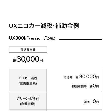
UX
エコカー減税・補助金例
UX300h “version L”
の場合
優遇額合計
30,000
約
円
30,000
取得時 約
円
エコカー減税
(車両重量税)
0
初回車検時 約
円
グリーン化特例
0
初回
円
(自動車税)