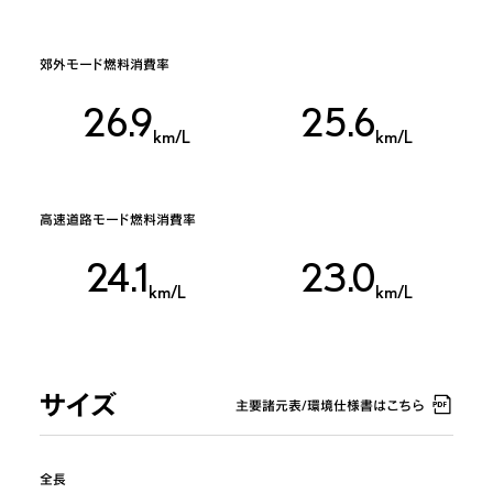
郊外モード燃料消費率
26.9
25.6
km/L
km/L
高速道路モード燃料消費率
24.1
23.0
km/L
km/L
サイズ
主要諸元表/環境仕様書はこちら
全長