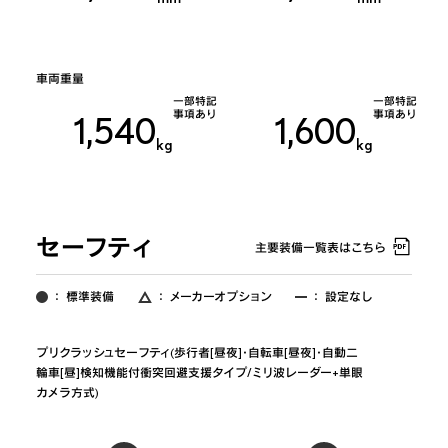
車両重量
一部特記
一部特記
事項あり
事項あり
1,540
1,600
kg
kg
セーフティ
主要装備一覧表はこちら
：
標準装備
：
メーカーオプション
：
設定なし
プリクラッシュセーフティ(歩行者[昼夜]･自転車[昼夜]･自動二
輪車[昼]検知機能付衝突回避支援タイプ/ミリ波レーダー+単眼
カメラ方式)