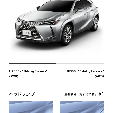
Essence”
(AWD)
Essence”
(AWD)
UX300h “version L”
UX300h “version L”
(2WD)
(2WD)
UX300h “version L”
UX300h “version L”
(AWD)
(AWD)
UX300h “F SPORT”
UX300h “F SPORT”
(2WD)
(2WD)
UX300h “F SPORT”
UX300h “F SPORT”
(AWD)
(AWD)
UX300h “Shining Essence”
UX300h “Shining Essence”
(2WD)
(AWD)
ヘッドランプ
主要装備一覧表はこちら