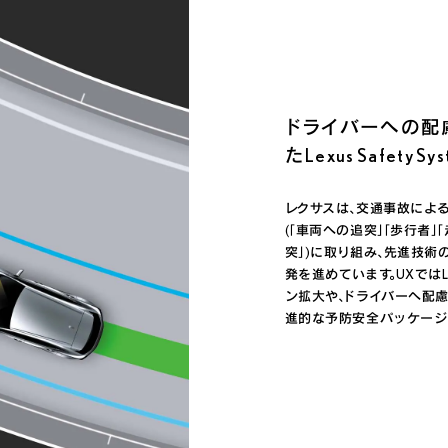
ドライバーへの配
た
Lexus Safety Sy
レクサスは、交通事故によ
(「車両への追突」「歩行者
突」)に取り組み、先進技
発を進めています。UXではLexu
ン拡大や、ドライバーへ配
進的な予防安全パッケージ