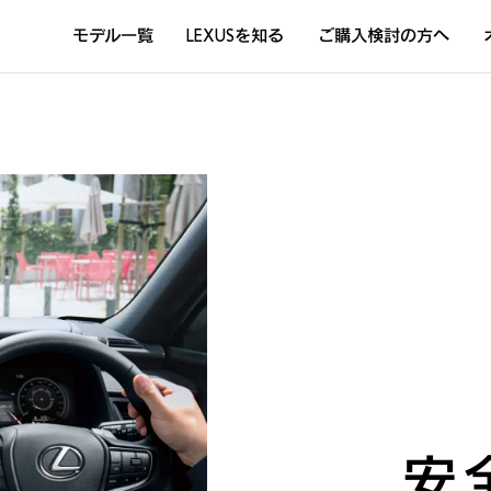
モデル一覧
LEXUSを知る
ご購入検討の方へ
DISCOVER THE LEXUS LIFE
L
LEXUSのクルマづくり
D
Sustainability
Concept Car
安