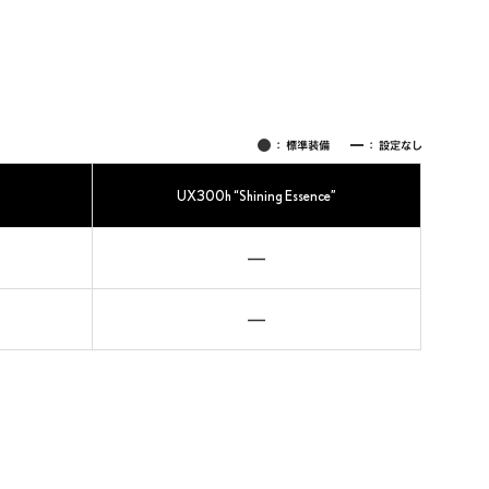
：
標準装備
：
設定なし
UX300h “Shining Essence”