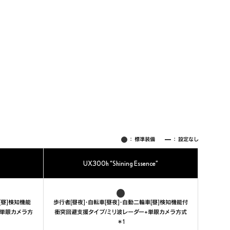
：
標準装備
：
設定なし
UX300h “Shining Essence”
[昼]検知機能
歩行者[昼夜]・自転車[昼夜]・自動二輪車[昼]検知機能付
+単眼カメラ方
衝突回避支援タイプ/ミリ波レーダー+単眼カメラ方式
＊1