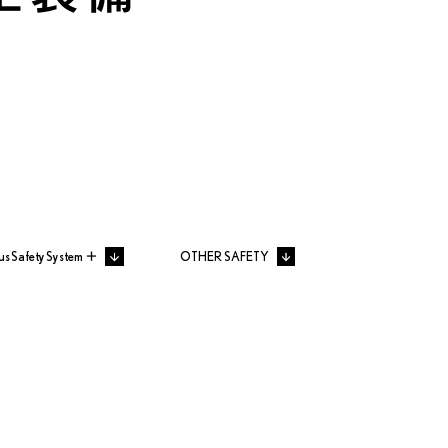
us Safety System ＋
OTHER SAFETY