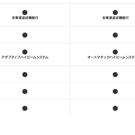
全車速追従機能付
全車速追従機能付
アダプティブハイビームシステム
オートマチックハイビームシステ