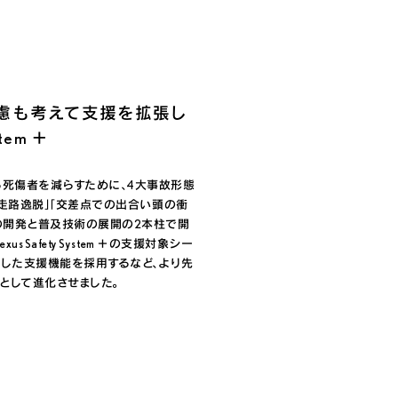
慮も考えて支援を拡張し
stem ＋
る死傷者を減らすために、4大事故形態
」「走路逸脱」「交差点での出合い頭の衝
術の開発と普及技術の展開の2本柱で開
s Safety System ＋の支援対象シー
慮した支援機能を採用するなど、より先
として進化させました。