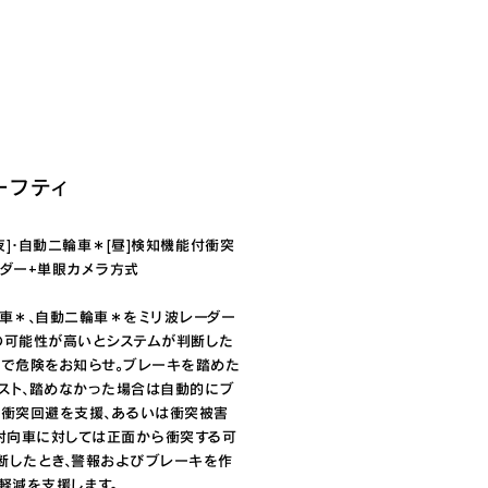
ーフティ
夜]・自動二輪車＊[昼]検知機能付衝突
ダー+単眼カメラ方式

転車＊、自動二輪車＊をミリ波レーダー
の可能性が高いとシステムが判断した
イで危険をお知らせ。ブレーキを踏めた
スト、踏めなかった場合は自動的にブ
、衝突回避を支援、あるいは衝突被害
、対向車に対しては正面から衝突する可
断したとき、警報およびブレーキを作
軽減を支援します。