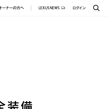
オーナーの方へ
LEXUS NEWS
ログイン
EXUS EXPERIENCE(体験サービス)
ealers experience(販売店実施イベント)
全装備