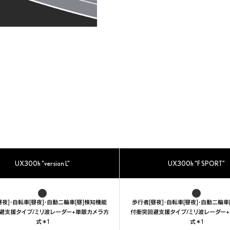
UX300h “version L”
UX300h “F SPORT”
昼夜]・自転車[昼夜]・自動二輪車[昼]検知機能
歩行者[昼夜]・自転車[昼夜]・自動二輪車
避支援タイプ/ミリ波レーダー+単眼カメラ方
付衝突回避支援タイプ/ミリ波レーダー
式＊1
式＊1