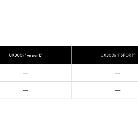
UX300h “version L”
UX300h “F SPORT”