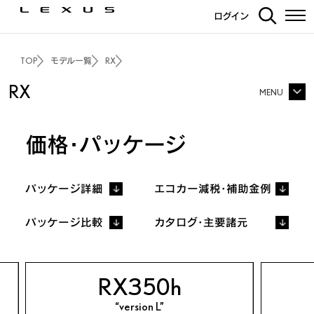
ログイン
TOP
モデル一覧
RX
RX
MENU
RX TOP
価格・パッケージ
価格・パッケージ
3Dシミュレーション
エクステリア
インテリア
パッケージ詳細
エコカー減税・補助金例
走行性能
PHEV
パッケージ比較
カタログ・主要諸元
F SPORT Performance
F SPORT
安全装備
カーライフサポート
RX350h
カーナビ・その他装備
ディーラーオプション
“version L”