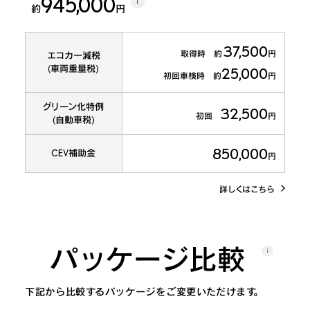
i
945,000
約
円
37,500
取得時 約
円
エコカー減税
(車両重量税)
25,000
初回車検時 約
円
グリーン化特例
32,500
初回
円
(自動車税)
850,000
CEV補助金
円
詳しくはこちら
パッケージ比較
下記から比較するパッケージをご変更いただけます。