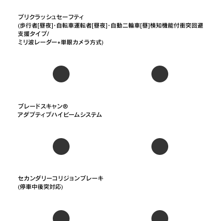
プリクラッシュセーフティ

(歩行者[昼夜]・自転車運転者[昼夜]・自動二輪車[昼]検知機能付衝突回避
支援タイプ/

ミリ波レーダー+単眼カメラ方式)
ブレードスキャン®

アダプティブハイビームシステム
セカンダリーコリジョンブレーキ

(停車中後突対応)