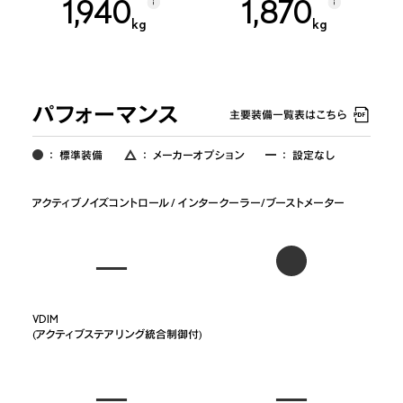
1,940
1,870
kg
kg
パフォーマンス
主要装備一覧表はこちら
：
標準装備
：
メーカーオプション
：
設定なし
アクティブノイズコントロール / インタークーラー/ブーストメーター
VDIM

(アクティブステアリング統合制御付)