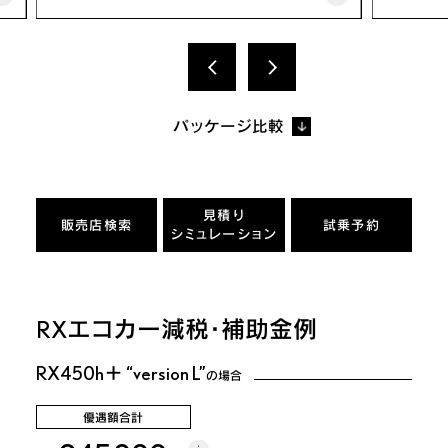
試乗予約
パッケージ比較
見積り
販売店検索
試乗予約
シミュレーション
RX
エコカー減税・補助金例
RX450h＋ “version L”
の場合
優遇額合計