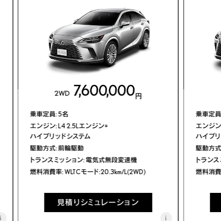
ギャラリー
プレスリリース
FAQ
カタログ/取扱説明書
フォトブック
機能詳細カタログ
7,600,000
ディーラー
メーカーオプション
2WD
円
オプション
価格表
乗車定員: 5名
乗車定員:
パッケージ別
主要諸元/環境仕様書​
装備比較
エンジン: L4 2.5Lエンジン+

エンジン: 
ハイブリッドシステム
ハイブリ
主要装備一覧
取扱説明書
駆動方式: 前輪駆動
駆動方式:
トランスミッション: 電気式無段変速機
トランス
燃料消費率: WLTCモード:20.3km/L(2WD)
燃料消費率:
販売店検索
見積りシミュレーション
見積りシミュレーション
i
i