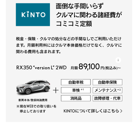
i
89,100
RX350 “version L” 2WD
月額
円(税込み)〜
※現在WEBでの取り扱いを
停止しております