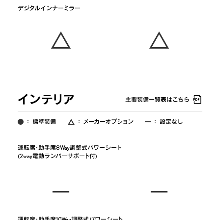
デジタルインナーミラー
インテリア
主要装備一覧表はこちら
：
標準装備
：
メーカーオプション
：
設定なし
運転席・助手席8Way調整式パワーシート

(2way電動ランバーサポート付)
運転席・助手席10Way調整式パワーシート
