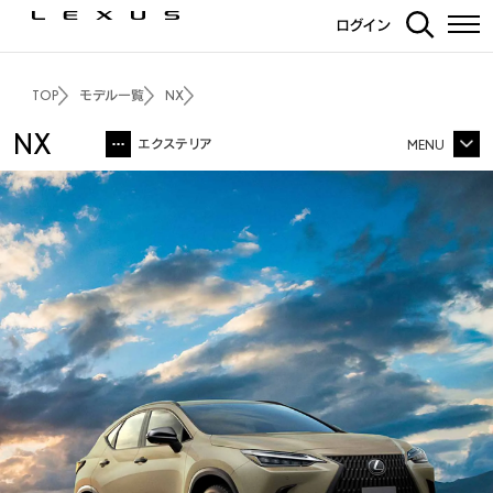
ログイン
トップ
コンセプト
TOP
モデル一覧
NX
NX
エクステリア
MENU
NX TOP
インテリア
価格・パッケージ
3Dシミュレーション
エクステリア
インテリア
走行性能
PHEV
F SPORT
OVERTRAIL
安全装備
カーライフサポート
カーナビ・その他装備
ディーラーオプション