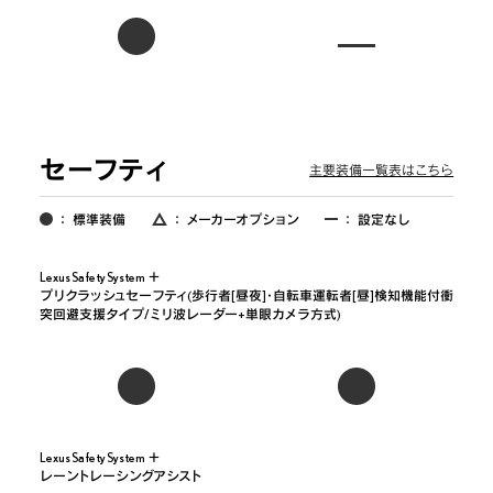
セーフティ
主要装備一覧表はこちら
：
標準装備
：
メーカーオプション
：
設定なし
Lexus Safety System ＋

プリクラッシュセーフティ(歩行者[昼夜]・自転車運転者[昼]検知機能付衝
突回避支援タイプ/ミリ波レーダー+単眼カメラ方式)
Lexus Safety System ＋

レーントレーシングアシスト