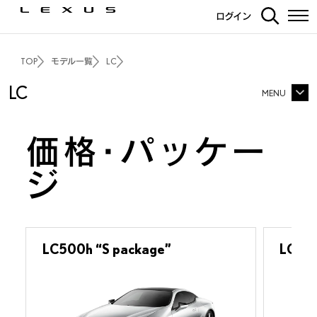
ログイン
TOP
モデル一覧
LC
LC
MENU
LC TOP
価格・パッケー
価格・パッケージ
3Dシミュレーション
ジ
エクステリア
インテリア
走行性能
コンバーチブル
安全装備
カーナビ・その他装備
LC500h “S package”
LC50
カーライフサポート
ディーラーオプション
ギャラリー
FAQ