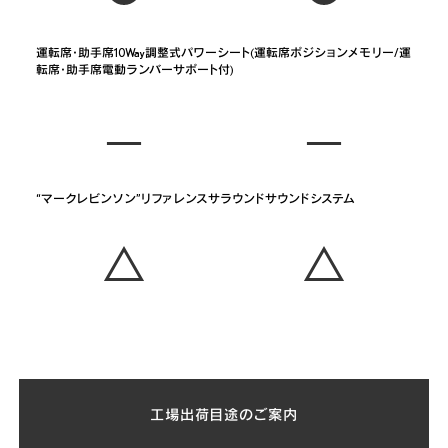
運転席･助手席10Way調整式パワーシート(運転席ポジションメモリー/運
転席･助手席電動ランバーサポート付)
“マークレビンソン”リファレンスサラウンドサウンドシステム
工場出荷目途のご案内