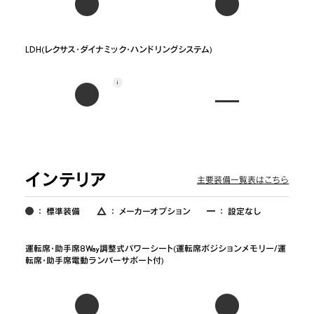
LDH(レクサス･ダイナミック･ハンドリングシステム)
インテリア
主要装備一覧表はこちら
：
標準装備
：
メーカーオプション
：
設定なし
運転席･助手席8Way調整式パワーシート(運転席ポジションメモリー/運
転席･助手席電動ランバーサポート付)