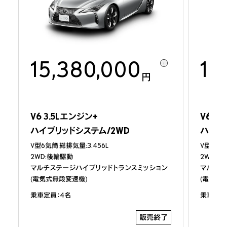
プレスリリース
カタログ/取扱説明書
カタログ
ディーラーオプション
15,380,000
14
メーカーオプション
円
パッケージ別装備比較
価格表
主要諸元/環境仕様書
主要装備一覧
V6 3.5Lエンジン+

V6 3.
取扱説明書
ハイブリッドシステム/2WD
ハイブ
V型6気筒 総排気量:3.456L

V型6気筒 
2WD:後輪駆動

2WD:後
販売店検索
見積りシミュレーション
マルチステージハイブリッドトランスミッション
マルチス
試乗予約
(電気式無段変速機)
(電気式
乗車定員：4名
乗車定員
販売終了