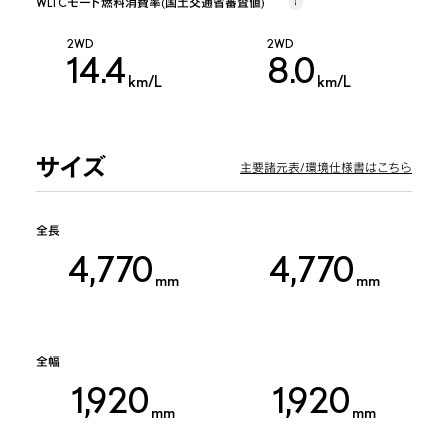
WLTCモード燃料消費率(国土交通省審査値)
2WD
2WD
14.4
8.0
km/L
km/L
サイズ
主要諸元表/環境仕様書はこちら
全長
4,770
4,770
mm
mm
全幅
1,920
1,920
mm
mm