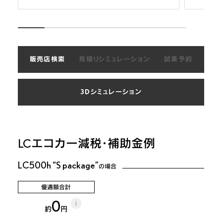
販売店検索
見積りシミュレーション
試乗予約
3Dシミュレーション
LC
エコカー減税・補助金例
LC500h “S package”
の場合
優遇額合計
i
0
約
円