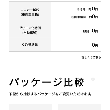
0
取得時 約
円
エコカー減税
(車両重量税)
0
初回車検時 約
円
グリーン化特例
0
初回
円
(自動車税)
0
CEV補助金
円
詳しくはこちら
パッケージ比較
下記から比較するパッケージをご変更いただけます。