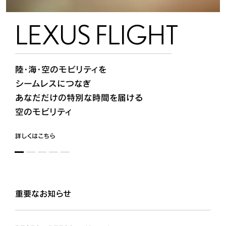
LEXUS FLIGHT
UX300h
ES
LBX MORIZO RR
DISCOVER
陸・海・空のモビリティを
新たなボディカラーやオーナメント加飾を
新型「ES」を発売
「LBX MORIZO RR」を一部改良
Japan Mobility Show 2025の
シームレスにつなぎ
設定し、
HEVとバッテリーEV（BEV）を併せ持つ、
エクステリアカラーのニュートリノグレー
出展内容をご紹介します。
あなだだけの特別な時間を届ける
日常を明るく彩る上質な空間を演出した
LEXUSの
&ブラック
次世代電動車ラインアップの
詳しくはこちら
空のモビリティ
“Shining Essence” を追加設定
先陣を切るモデル
インテリアカラーのオーカー追加
詳しくはこちら
詳しくはこちら
詳しくはこちら
詳しくはこちら
重要なお知らせ