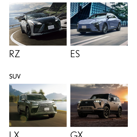
RZ
ES
SUV
LX
GX