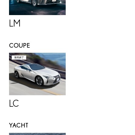
LM
COUPE
LC
YACHT