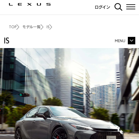
ログイン
TOP
モデル一覧
IS
IS
MENU
IS TOP
価格・パッケージ
3Dシミュレーション
エクステリア
インテリア
走行性能
F SPORT
IS300h特別仕様車
安全装備
“F SPORT Mode Black V”
カーライフサポート
カーナビ・その他装備
ディーラーオプション
ギャラリー