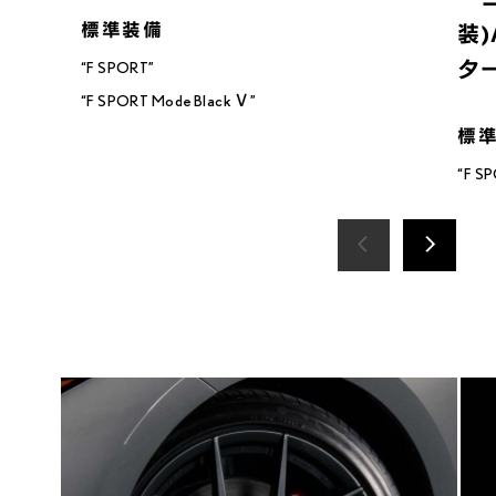
装)
タ
“F SPORT”

“F SPORT Mode Black Ⅴ”
“F SP
“F S