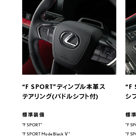
“F SPORT”ディンプル本革ス
“F
テアリング(パドルシフト付)
シ
“F SPORT”

“F SP
“F SPORT Mode Black Ⅴ”
“F S