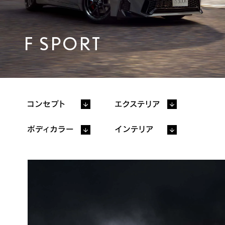
プレスリリース
FAQ
F SPORT
カタログ/取扱説明書
フォトブック
機能詳細カタログ
ディーラー
メーカーオプション
オプション
価格表
コンセプト
エクステリア
パッケージ別
主要諸元/環境仕様書
装備比較
ボディカラー
インテリア
主要装備一覧
取扱説明書
販売店検索
見積りシミュレーション