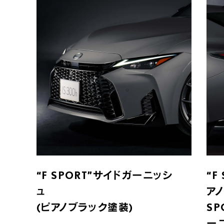
“F SPORT”サイドガーニッシ
“F
ュ
アノ
(ピアノブラック塗装)
S
ー