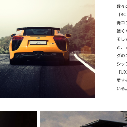
数々
「R
発コ
飽く
そし
と、
グの
シッ
「U
愛す
いる