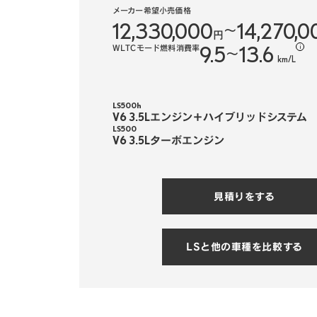
メーカー希望小売価格
12,330,000
14,270,0
〜
円
9.5
13.6
WLTCモード燃料消費率
i
〜
km/L
LS500h
V6 3.5Lエンジン＋ハイブリッドシステム
LS500
V6 3.5Lターボエンジン
見積りをする
LSと他の車種を比較する