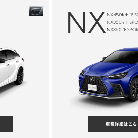
NX
NX450h＋ “F S
NX350h “F SPO
NX350 “F SPOR
車種詳細はこち