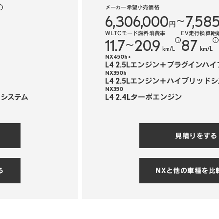
メーカー希望小売価格
i
6,306,000
7,58
〜
円
WLTCモード燃料消費率
EV走行換算距
11.7
20.9
87
i
i
〜
km/L
km/L
NX450h+
L4 2.5Lエンジン＋プラグインハ
NX350h
L4 2.5Lエンジン＋ハイブリッド
NX350
ドシステム
L4 2.4Lターボエンジン
見積りをする
る
NXと他の車種を比