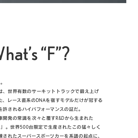
hat’s “F”?
」。
は、世界有数のサーキットトラックで鍛え上げ
た、レース直系のDNAを宿すモデルだけが冠する
を許されるハイパフォーマンスの証だ。
車開発の常識を次々と覆すR&Dから生まれた
FA」。世界500台限定で生産されたこの猛々しく
練されたスーパースポーツカーを系譜の起点に、