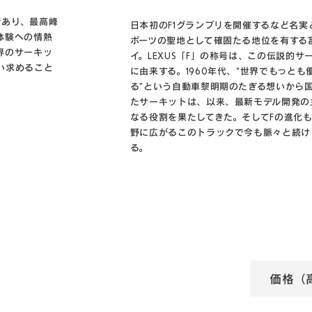
であり、最高峰
日本初のF1グランプリを開催するなど名実
体験への情熱
ポーツの聖地として確固たる地位を有する
界のサーキッ
イ。LEXUS「F」の称号は、この伝説的サ
い求めること
に由来する。1960年代、“世界でもっと
る”という自動車黎明期のたぎる想いから
たサーキットは、以来、最新モデル開発の
なる役割を果たしてきた。そしてFの進化
野に広がるこのトラックで今も脈々と続け
る。
価格（