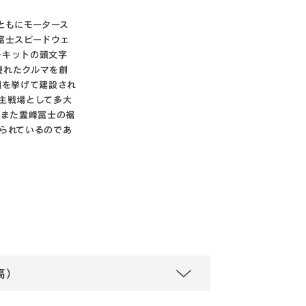
ともにモータース
富士スピードウェ
ーキットの頭文字
も優れたクルマを創
国を挙げて建設され
主戦場として多大
もまた霊峰富士の裾
られているのであ
高）