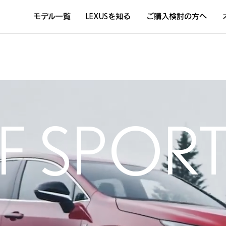
モデル一覧
LEXUSを知る
ご購入検討の方へ
DISCOVER THE LEXUS LIFE
L
LEXUSのクルマづくり
D
Sustainability
Concept Car
F SPOR