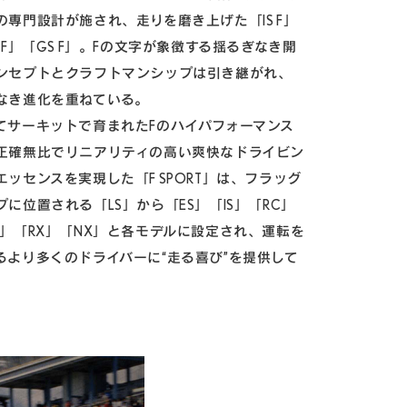
の専門設計が施され、走りを磨き上げた「IS F」
C F」「GS F」。Fの文字が象徴する揺るぎなき開
ンセプトとクラフトマンシップは引き継がれ、
なき進化を重ねている。
てサーキットで育まれたFのハイパフォーマンス
正確無比でリニアリティの高い爽快なドライビン
エッセンスを実現した「F SPORT」は、フラッグ
プに位置される「LS」から「ES」「IS」「RC」
X」「RX」「NX」と各モデルに設定され、運転を
るより多くのドライバーに“走る喜び”を提供して
。