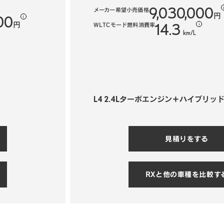
9,030,000
メーカー希望小売価格
円
00
i
14.3
円
WLTCモード燃料消費率
i
km/L
L4 2.4Lターボエンジン＋ハイブリッ
見積りをする
RXと他の車種を比較す