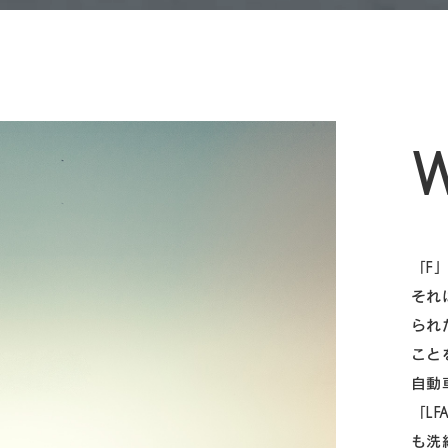
W
「F
それ
られ
こと
自動
「L
も洗