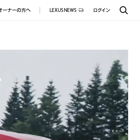
オーナーの方へ
LEXUS NEWS
ログイン
EXUS EXPERIENCE(体験サービス)
ealers experience(販売店実施イベント)
T