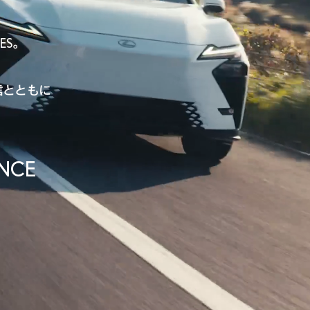
S。
信とともに
ENCE