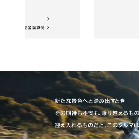
ッケージ詳細
ッケージ詳細
ッケージ詳細
コカー減税・補助金 試算例
コカー減税・補助金 試算例
コカー減税・補助金 試算例
新たな景色へと踏み出すとき
その期待も不安も、乗り越えるも
迎え入れるものだと、このクルマ