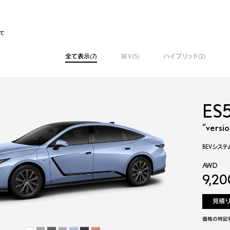
て
全て表示(7)
BEV(5)
ハイブリッド(2)
ES
ES
ES
“versio
“versio
L4 2.5L
ハイブリッ
BEVシステ
BEVシステ
FWD
AWD
AWD
7,90
9,20
9,20
見積
見積
見積
価格の特記
価格の特記
価格の特記