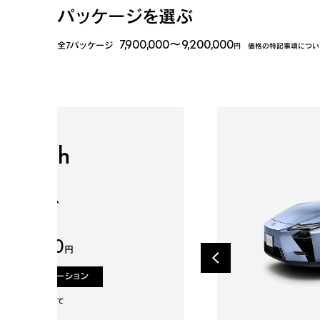
パッケージを選ぶ
7,900,000
～
9,200,000
全7パッケージ
円
価格の特記事項につい
S350h
S350e
S350h
 2.5Lエンジン+
Vシステム
 2.5Lエンジン+
イブリッドシステム
イブリッドシステム
D
D
D
,900,000
円
,100,000
,100,000
円
円
見積りシミュレーション
見積りシミュレーション
見積りシミュレーション
の特記事項について
の特記事項について
の特記事項について