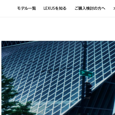
モデル一覧
LEXUSを知る
ご購入検討の方へ
DISCOVER THE LEXUS LIFE
L
LEXUSのクルマづくり
D
Sustainability
Concept Car