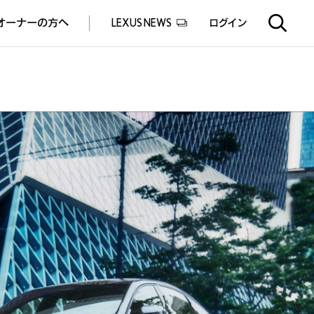
オーナーの方へ
LEXUS NEWS
ログイン
EXUS EXPERIENCE(体験サービス)
ealers experience(販売店実施イベント)