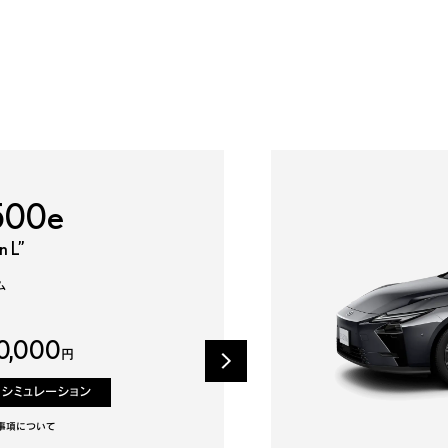
500e
500e
350h
n L”
n L”
エンジン+
ドシステム
ム
ム
0,000
0,000
0,000
円
円
円
りシミュレーション
りシミュレーション
りシミュレーション
事項について
事項について
事項について