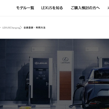
モデル一覧
LEXUSを知る
ご購入検討の方へ
DISCOVER THE LEXUS LIFE
L
LEXUSのクルマづくり
D
LEXUS Charging
会員登録・利用方法
Sustainability
Concept Car