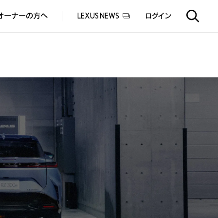
オーナーの方へ
LEXUS NEWS
ログイン
EXUS EXPERIENCE(体験サービス)
ealers experience(販売店実施イベント)