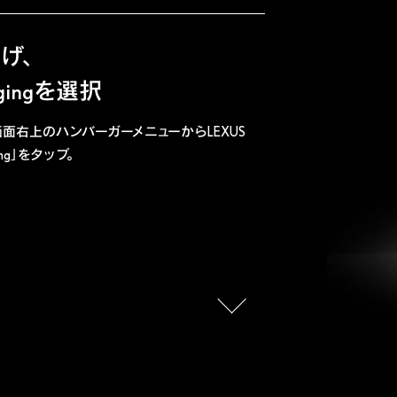
げ、
gingを選択
画面右上のハンバーガーメニューからLEXUS
ging」をタップ。