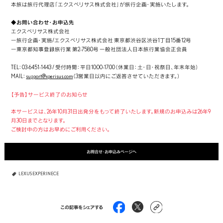
本旅は旅行代理店「エクスペリサス株式会社」が旅行企画・実施いたします。
◆お問い合わせ・お申込先
エクスペリサス株式会社
ー旅行企画・実施/エクスペリサス株式会社 東京都渋谷区渋谷1丁目15番12号
ー東京都知事登録旅行業 第2-7580号 一般社団法人日本旅行業協会正会員
TEL：03-6451-1443 / 受付時間：平日10:00-17:00（休業日：土・日・祝祭日、年末年始）
MAIL：
support@xperisus.com
（3営業日以内にご返答させていただきます。）
【予告】サービス終了のお知らせ
本サービスは、26年10月31日出発分をもって終了いたします。新規のお申込みは26年9
月30日までとなります。
ご検討中の方はお早めにご利用ください。
お問合せ・お申込みページへ
LEXUS EXPERINECE
この記事をシェアする