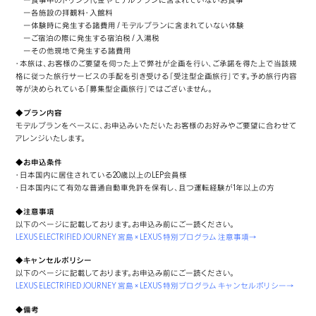
ー食事中のドリンク代金やモデルプランに含まれていないお食事
ー各施設の拝観料・入館料
ー体験時に発生する諸費用 / モデルプランに含まれていない体験
ーご宿泊の際に発生する宿泊税 / 入湯税
ーその他現地で発生する諸費用
・本旅は、お客様のご要望を伺った上で弊社が企画を行い、ご承諾を得た上で当該規
格に従った旅行サービスの手配を引き受ける「受注型企画旅行」です。予め旅行内容
等が決められている「募集型企画旅行」ではございません。
◆プラン内容
モデルプランをベースに、お申込みいただいたお客様のお好みやご要望に合わせて
アレンジいたします。
◆お申込条件
・日本国内に居住されている20歳以上のLEP会員様
・日本国内にて有効な普通自動車免許を保有し、且つ運転経験が1年以上の方
◆注意事項
以下のページに記載しております。お申込み前にご⼀読ください。
LEXUS ELECTRIFIED JOURNEY 宮島 × LEXUS 特別プログラム 注意事項→
◆キャンセルポリシー
以下のページに記載しております。お申込み前にご⼀読ください。
LEXUS ELECTRIFIED JOURNEY 宮島 × LEXUS 特別プログラム キャンセルポリシー→
◆備考