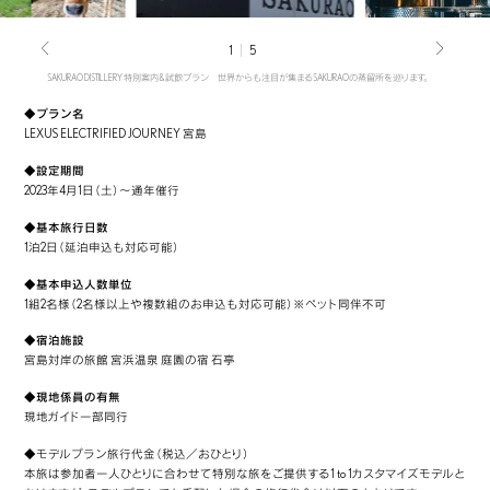
1
5
SAKURAO DISTILLERY 特別案内&試飲プラン 世界からも注目が集まるSAKURAOの蒸留所を巡ります。
◆プラン名
LEXUS ELECTRIFIED JOURNEY 宮島
◆設定期間
2023年4月1日（土）～通年催行
◆基本旅行日数
1泊2日（延泊申込も対応可能）
◆基本申込人数単位
1組2名様（2名様以上や複数組のお申込も対応可能）※ペット同伴不可
◆宿泊施設
宮島対岸の旅館 宮浜温泉 庭園の宿 石亭
◆現地係員の有無
現地ガイド一部同行
◆モデルプラン旅行代金（税込／おひとり）
本旅は参加者一人ひとりに合わせて特別な旅をご提供する1 to 1カスタマイズモデルと