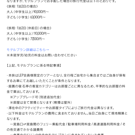
なりますが、モデルプランでお手配した場合の旅行代金は以下のとおりです。
《旅程：1泊2日の場合》
大人（中学生以上）90,000円～
子ども（小学生） 63,000円～
《旅程：1泊2日（休前日）の場合》
大人（中学生以上）110,000円～
子ども（小学生） 77,000円～
モデルプラン詳細はこちら→
※未就学児/幼児の料金はお問い合わせください
【上記、モデルプランに係る特記事項】
・本旅はLEP会員様限定のツアーとなり、全行程ご自宅から集合まではご自身が保有
するお車にてお越しいただくことが条件となります。
・庭園の宿 石亭の客室カテゴリーはお部屋ごとに異なるため、平準的なお部屋の料
金で算出しております。
※アップグレード可（別途追加代金）
※部屋は全て禁煙となります（喫煙は屋外）
・滞在中のアクティビティーやお部屋タイプによりご旅行代金は異なります。
・以下料金はモデルプランの費用に含まれておりません。当日ご自身にて現地精算と
なります。
ー宮島口⇄宮島間のフェリー乗船代金 / 駐車場利用料金 / 高速道路利用料金 / そ
の他交通でかかる諸費用