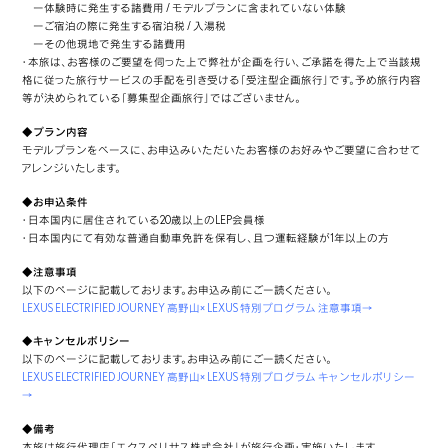
ー体験時に発生する諸費用 / モデルプランに含まれていない体験
ーご宿泊の際に発生する宿泊税 / 入湯税
ーその他現地で発生する諸費用
・本旅は、お客様のご要望を伺った上で弊社が企画を行い、ご承諾を得た上で当該規
格に従った旅行サービスの手配を引き受ける「受注型企画旅行」です。予め旅行内容
等が決められている「募集型企画旅行」ではございません。
◆プラン内容
モデルプランをベースに、お申込みいただいたお客様のお好みやご要望に合わせて
アレンジいたします。
◆お申込条件
・日本国内に居住されている20歳以上のLEP会員様
・日本国内にて有効な普通自動車免許を保有し、且つ運転経験が1年以上の方
◆注意事項
以下のページに記載しております。お申込み前にご⼀読ください。
LEXUS ELECTRIFIED JOURNEY 高野山× LEXUS 特別プログラム 注意事項→
◆キャンセルポリシー
以下のページに記載しております。お申込み前にご⼀読ください。
LEXUS ELECTRIFIED JOURNEY 高野山× LEXUS 特別プログラム キャンセルポリシー
→
◆備考
本旅は旅行代理店「エクスペリサス株式会社」が旅行企画・実施いたします。