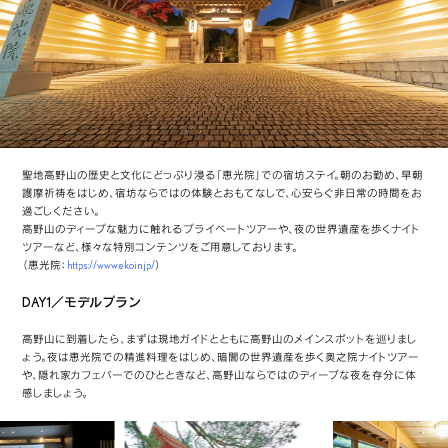
聖地高野山の歴史と文化にどっぷり浸る「恵光院」での宿坊ステイ。朝のお勤め、早朝
護摩祈祷をはじめ、宿坊ならではの体験とおもてなしで、心安らぐ非日常の時間をお
過ごしください。
高野山のディープな魅力に触れるプライベートツアーや、夜の世界遺産を歩くナイト
ツアーなど、様々な特別コンテンツをご用意しております。
（恵光院：
https://www.ekoin.jp/
）
DAY1／モデルプラン
高野山に到着したら、まずは現地ガイドとともに高野山のメインスポットを巡りまし
ょう。夜は恵光院での精進料理をはじめ、暗闇の世界遺産を歩く奥之院ナイトツアー
や、隠れ家カフェバーでのひとときなど、高野山ならではのディープな夜を存分に体
感しましょう。