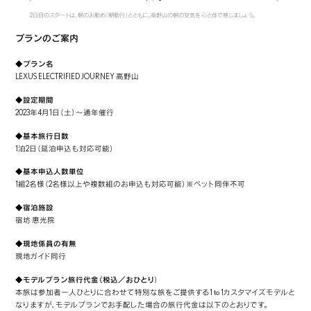
2日目のスタートは、朝のお勤め「朝勤行」とともに。高野山の朝の空気を 心と体で感じましょう。
プランのご案内
◆プラン名
LEXUS ELECTRIFIED JOURNEY 高野山
◆設定期間
2023年4月1日（土）～通年催行
◆基本旅行日数
1泊2日（延泊申込も対応可能）
◆基本申込人数単位
1組2名様（2名様以上や複数組のお申込も対応可能）※ペット同伴不可
◆宿泊施設
宿坊 恵光院
◆現地係員の有無
現地ガイド同行
◆モデルプラン旅行代金（税込／おひとり
）
本旅は参加者一人ひとりに合わせて特別な旅をご提供する1 to 1カスタマイズモデルと
なりますが、モデルプランでお手配した場合の旅行代金は以下のとおりです。