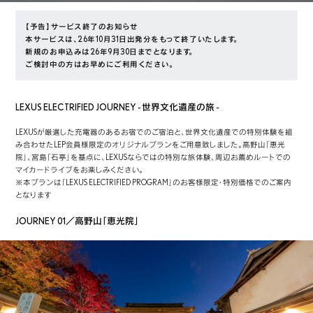
【予告】サービス終了のお知らせ
本サービスは、26年10月31日出発分をもって終了いたします。
新規のお申込みは26年9月30日までとなります。
ご検討中の方はお早めにご利用ください。
LEXUS ELECTRIFIED JOURNEY - 世界文化遺産の旅 -
LEXUSが厳選した充電器のあるお宿でのご宿泊と、世界文化遺産での特別体験を組
み合わせたLEP会員様限定のオリジナルプランをご用意致しました。高野山「恵光
院」、宮島「石亭」を基点に、LEXUSならではの特別な旅体験、周辺お薦めルートでの
マイカードライブをお楽しみください。

※本プランは「LEXUS ELECTRIFIED PROGRAM」のお客様限定・特別価格でのご案内
となります
JOURNEY 01／高野山「恵光院」