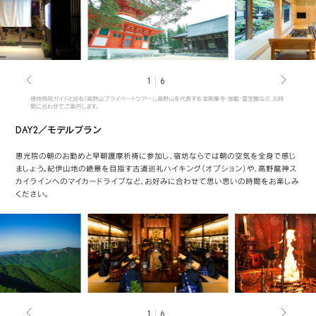
1
6
現地特別ガイドと巡る「高野山プライベートツアー」。高野山を代表する 金剛峯寺・伽藍・霊宝館など、お時
間に合わせてご案内します。
DAY2／モデルプラン
恵光院の朝のお勤めと早朝護摩祈祷に参加し、宿坊ならでは朝の空気を全身で感じ
ましょう。紀伊山地の絶景を目指す古道巡礼ハイキング（オプション）や、高野龍神ス
カイラインへのマイカードライブなど、お好みに合わせて思い思いの時間をお楽しみ
ください。
1
6