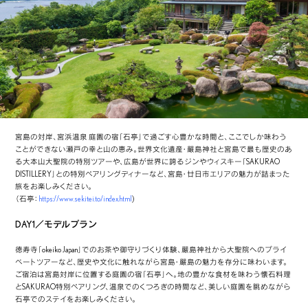
宮島の対岸、宮浜温泉 庭園の宿「石亭」で過ごす心豊かな時間と、ここでしか味わう
ことができない瀬戸の幸と山の恵み。世界文化遺産・嚴島神社と宮島で最も歴史のあ
る大本山大聖院の特別ツアーや、広島が世界に誇るジンやウィスキー「SAKURAO
DISTILLERY」との特別ペアリングディナーなど、宮島・廿日市エリアの魅力が詰まった
旅をお楽しみください。
（石亭：
https://www.sekitei.to/index.html
)
DAY1／モデルプラン
徳寿寺「okeiko Japan」でのお茶や御守りづくり体験、嚴島神社から大聖院へのプライ
ベートツアーなど、歴史や文化に触れながら宮島・嚴島の魅力を存分に味わいます。
ご宿泊は宮島対岸に位置する庭園の宿「石亭」へ。地の豊かな食材を味わう懐石料理
とSAKURAO特別ペアリング、温泉でのくつろぎの時間など、美しい庭園を眺めながら
石亭でのステイをお楽しみください。