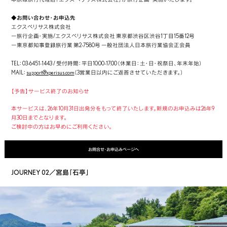
◆お問い合わせ・お申込先
エクスペリサス株式会社
ー旅行企画・実施/エクスペリサス株式会社 東京都渋谷区渋谷1丁目15番12号
ー東京都知事登録旅行業 第2-7580号 一般社団法人日本旅行業協会正会員
TEL：03-6451-1443 / 受付時間：平日10:00-17:00（休業日：土・日・祝祭日、年末年始）
MAIL：
support@xperisus.com
（3営業日以内にご返答させていただきます。）
【予告】サービス終了のお知らせ
本サービスは、26年10月31日出発分をもって終了いたします。新規のお申込みは26年9
月30日までとなります。
ご検討中の方はお早めにご利用ください。
お問合せ・お申込みページへ
JOURNEY 02／宮島「石亭」