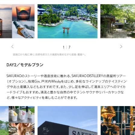
1
7
宮島口から船に乗り、改修を終えた大鳥居を眺めながら宮島・嚴島へ。
DAY2／モデルプラン
SAKURAOのストーリーや酒造技術に触れる、SAKURAO DISTILLERYの蒸留所ツアー
（オプション）。桜尾Gin、戸河内Whiskyをはじめ、多彩なラインナップのテイスティン
グやお土産購入などもおすすめです。また、少し足を伸ばして湯来エリアへのマイカ
ードライブもおすすめ。清流と豊かな自然の中でテントサウナやリバーカヤックな
ど、様々なアクティビティを楽しむことができます。