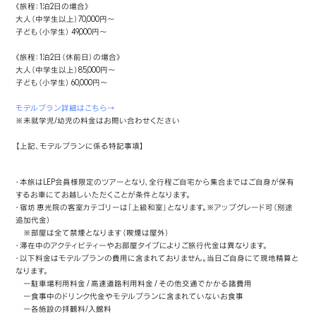
《旅程：1泊2日の場合》
大人（中学生以上）70,000円～
子ども（小学生） 49,000円～
《旅程：1泊2日（休前日）の場合》
大人（中学生以上）85,000円～
子ども（小学生） 60,000円～
モデルプラン詳細はこちら→
※未就学児/幼児の料金はお問い合わせください
【上記、モデルプランに係る特記事項】
・本旅はLEP会員様限定のツアーとなり、全行程ご自宅から集合まではご自身が保有
するお車にてお越しいただくことが条件となります。
・宿坊 恵光院の客室カテゴリーは「上級和室」となります。※アップグレード可（別途
追加代金）
※部屋は全て禁煙となります（喫煙は屋外）
・滞在中のアクティビティーやお部屋タイプによりご旅行代金は異なります。
・以下料金はモデルプランの費用に含まれておりません。当日ご自身にて現地精算と
なります。
ー駐車場利用料金 / 高速道路利用料金 / その他交通でかかる諸費用
ー食事中のドリンク代金やモデルプランに含まれていないお食事
ー各施設の拝観料/入館料