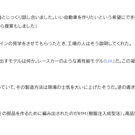
計者とじっくり話し合いました。いい自動車を作りたいという希望にでき
ら提案もしました」
ラインの見学をさせてもらったとき、工場の人はそう説明してくれた。
い出すモデルは何か。レースカーのような高性能モデル「
LFA
」だ。この
使っていて、その製造方法は現場の士気を大いに上げたそうだ。逆の書
脂）の部品を作るために編み出されたのがRTM（樹脂注入成型法）。高