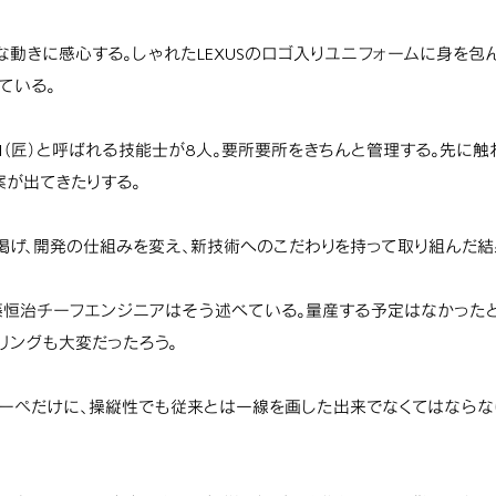
な動きに感心する。しゃれたLEXUSのロゴ入りユニフォームに身を包
ている。
MI（匠）と呼ばれる技能士が8人。要所要所をきちんと管理する。先に
案が出てきたりする。
掲げ、開発の仕組みを変え、新技術へのこだわりを持って取り組んだ結
藤恒治チーフエンジニアはそう述べている。量産する予定はなかった
リングも大変だったろう。
ーペだけに、操縦性でも従来とは一線を画した出来でなくてはならな