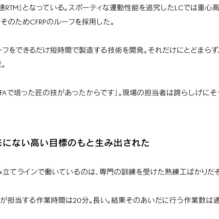
速RTM」となっている。スポーティな運動性能を追究したLCでは重心
そのためCFRPのルーフを採用した。
ルーフをできるだけ短時間で製造する技術を開発。それだけにとどまらず
。
LFAで培った匠の技があったからです」。現場の担当者は誇らしげにそ
は、従来にない高い目標のもと生み出された
み立てラインで働いているのは、専門の訓練を受けた熟練工ばかりだそ
が担当する作業時間は20分。長い。結果そのあいだに行う作業数は