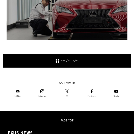
INTERVIEW
TOP
トップページへ
FOLLOW US
Mail News
Instagram
X
Facebook
Youtube
PAGE TOP
LEXUS NEWS