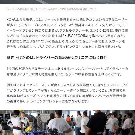
Fオーナーの参加者は、富士スピードウェイの本コースで新型RC Fの走りを堪能していた
RC Fのようなモデルには、サーキット走行を存分に楽しみたいというコアなユーザー
が多く、そんなニーズに応えたいという思いが、開発陣にあるという。だからこそ、デ
ィーラーオプション設定ではあるが、アクセルやブレーキ、エンジン回転数、車両位置
などさまざまな走行データを記録するLEXUS GAZOO Racing Recorderも用意された。
これは自分の走りをパソコンの画面上で“見える化”できるツールであり、スポーツ走
行を楽しめるのはもちろんのこと、ドライビングスキル向上にも寄与するという。
磨き上げたのは、ドライバーの意思通りにリニアに動く特性
「今回のRC Fの大きなテーマは二つあります。一つはスポーツカーとしてドライバーの
意思通りにリニアに動く特性を磨くこと。もう一つは限界性能を上げることです。
例えばこれまでアンダーステアが出てしまったような局面でも、きっちりフロントタイ
ヤがグリップしてノーズがちゃんとコーナーのイン側に入っていくこと。限界域でも
車の挙動がスムーズで、アクセル操作に対して素直に車が動くこと。それが限界性能
の高さであり、ドライビングプレジャーにもつながります」