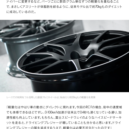
ァイバーに変更するなど、パーツごとに数百グラム単位ずつの軽量化を重ねること
で、まさしくアスリートが体脂肪を絞るように、従来モデル比で約70㎏ものダイエット
に成功しているのだ。
レースでの知見をフル活用した鍛造アルミホイールは、1台あたり約2.8㎏もの軽量化を実現
「軽量化はやはり車の動きにダイレクトに現れます。今回のRC Fの場合、街中の速度域
でも体感できるほどですし、0-100㎞/h加速が従来比で0.4秒も速くなっている通り、加
速性能も向上しています。もちろん、富士スピードウェイのようなハイスピードサーキ
ットを走ると、ドライビングプレジャーが増していることも分かると思います。ドライ
ビングプレジャーの質を追求するうえで、軽量化は必要不可欠だったのです」