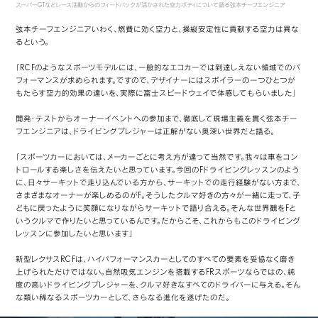
スーパーGTなどレース活動からのフィードバックが活かされた空力ボディについて語る弦本チーフエンジニア
弦本チーフエンジニアいわく、燃費に効く空力と、操縦安定性に貢献する空力は異な
るという。
「RC Fのようなスポーツモデルには、一般的なエコカーでは到達しえない領域でのパ
フォーマンスが求められます。ですので、デザイナーにはスポイラーの一つひとつが
もたらす空力的効果の違いを、実際に富士スピードウェイで体感してもらいました」
開発・テストからオーナーイベントへの参加まで、徹底して現場主義を貫く弦本チー
フエンジニアは、ドライビングプレジャーは正解がない奥深い世界だと語る。
「スポーツカーにおいては、メーカーごとに考え方が違って当然です。我々は車をコン
トロールする楽しさを伝えたいと思っています。今回のFドライビングレッスンのよう
に、日々サーキットで走り込んでいる方から、サーキットでの走行経験がない方まで、
さまざまなオーナーが楽しめるのがF。そうしたクルマ好きの方々が一緒に走って、子
どもに戻ったように笑顔になりながらサーキットで語り合える。そんな世界観をFと
いうクルマで作りたいと思っているんです。だからこそ、これからもこのドライビング
レッスンに参加したいと思います」
新型レクサスRC Fは、ハイパフォーマンスカーとしてのすべての要素を妥協なく磨き
上げられただけではない。自然吸気エンジンを搭載するFRスポーツならではの、純
度の高いドライビングプレジャーを、クルマ好きなすべてのドライバーに与える。そん
な類い稀なるスポーツカーとして、さらなる進化を遂げたのだ。