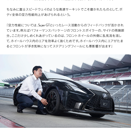
ちなみに富士スピードウェイのような高速サーキットでこそ磨かれたものとして、ボ
ディ全体の空力性能向上があげられるという。
「空力性能については、Super GTといったレース活動からのフィードバックが活かされ
ています。例えばパフォーマンスパッケージのフロントスポイラーの、サイドの両端部
分。ここだけ少しめくれあがっているのは、フロントホイールの外側に乱気流を流し
て、ホイールハウス内のエアを効率よく抜くためです。ホイールハウス内にエアがたま
るとフロントが浮き気味になってステアリングフィールにも悪影響が出ます」