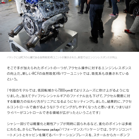
パドックにはRC Fの心臓である自然吸気V8ユニットが展示された。新型ではエンジンレスポンスが向上
そこで手が加えられたポイントの一つが、アクセル操作に対するエンジンレスポンス
の向上だ。新しいRC Fの自然吸気V8パワーユニットでは、吸気系も改善されている
という。
「今回のモデルでは、低回転域から7300rpmまでよりスムーズに吹け上がるようにな
りました。加えてディファレンシャルギアのファイナル比も下げて、アクセル開度に対
する駆動力の伝わり方がリニアになるようにセッティングしました。結果的に、アクセ
ルコントロールで曲がるようなドライビングがしやすくなったと思います。つまりはド
ライバーがコントロールできる領域が広がったということです」
シャシー回りでは軽量化と剛性アップが同時に図られるなど、進化のポイントは多岐
にわたる。さらに“Performance package”パフォーマンスパッケージでは、ラゲッジコンパ
ートメントとキャビンを隔てるパーテーションブレースを、スチールからカーボンフ