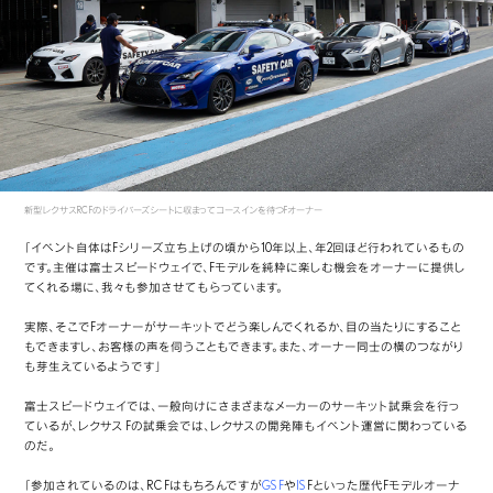
新型レクサスRC Fのドライバーズシートに収まってコースインを待つFオーナー
「イベント自体はFシリーズ立ち上げの頃から10年以上、年2回ほど行われているもの
です。主催は富士スピードウェイで、Fモデルを純粋に楽しむ機会をオーナーに提供し
てくれる場に、我々も参加させてもらっています。
実際、そこでFオーナーがサーキットでどう楽しんでくれるか、目の当たりにすること
もできますし、お客様の声を伺うこともできます。また、オーナー同士の横のつながり
も芽生えているようです」
富士スピードウェイでは、一般向けにさまざまなメーカーのサーキット試乗会を行っ
ているが、レクサス Fの試乗会では、レクサスの開発陣もイベント運営に関わっている
のだ。
「参加されているのは、RC Fはもちろんですが
GS F
や
IS
Fといった歴代Fモデルオーナ