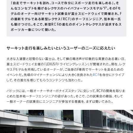
「自走でサーキットを訪れ、コースで存分にスポーツ走行を楽しめる」。そ
んなコンセプトを掲げるレクサスのハイパフォーマンスモデル“F”。そのFモ
デルのオーナー向けサーキット試乗会が富士スピードウェイで開催され、F
の最新モデルである新型レクサス「RC F」のチーフエンジニア、弦本祐一氏
も駆けつけた。そこで、新型RC Fの進化のポイントやレクサスが追求するス
ポーツカー像について聞いた。
サーキット走行を楽しみたいというユーザーのニーズに応えたい
大きな入道雲と冠雪のない富士山、そして蝉の鳴き声が印象的な真夏のある暑い日、
富士スピードウェイ主催の「LEXUS Fドライビングレッスン」が開催された。現在、レク
サス Fモデルを所有しているオーナーが、ご自身のF車両でサーキットを走るための
イベントだ。先頃のマイナーチェンジにより大きく改良された
RC F
を存分にドライブ
して、その進化を感じてもらうコンテンツも加わった。
パドックには、一般オーナーやオーガナイズスタッフに交じって、RC Fの開発を取りま
とめた弦本祐一チーフエンジニアの姿があった。そこで、この試乗会の趣旨、そして
一般オーナーの試乗会にエンジニアが参加する意義を、まずは聞いてみた。