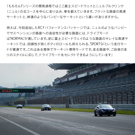
「もちろんFシリーズの開発過程ではここ富士スピードウェイとニュルブルクリンク
（ニュル）の北コースを中心に走り込み、車を鍛えていきます。フラットな路面の高速
サーキットと、峠道のようなバンピーなサーキットという違いがありますから。
例えば、今回追加したRC F パフォーマンスパッケージでは、ニュルのようなバンピー
でサスペンションの路面への追従性が必要な路面には、ドライブモード
は“NORMAL”が適しています。逆に富士スピードウェイのような路面のキレイな高速サ
ーキットでは、回頭性が良くボディのロールも抑えられる、“SPORT S+”という走行モー
ドが最適です。これはある意味でサーキット専用モードです。走る路面や、ご自身の走
りのスタイルに応じて、ドライブモードをセレクトできるようにしています」