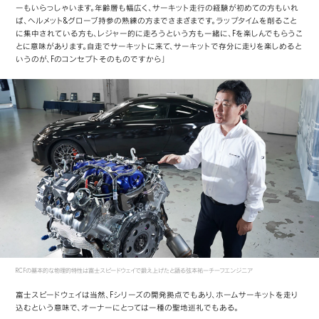
ーもいらっしゃいます。年齢層も幅広く、サーキット走行の経験が初めての方もいれ
ば、ヘルメット&グローブ持参の熟練の方までさまざまです。ラップタイムを削ること
に集中されている方も、レジャー的に走ろうという方も一緒に、Fを楽しんでもらうこ
とに意味があります。自走でサーキットに来て、サーキットで存分に走りを楽しめると
いうのが、Fのコンセプトそのものですから」
RC Fの基本的な物理的特性は富士スピードウェイで鍛え上げたと語る弦本祐一チーフエンジニア
富士スピードウェイは当然、Fシリーズの開発拠点でもあり、ホームサーキットを走り
込むという意味で、オーナーにとっては一種の聖地巡礼でもある。