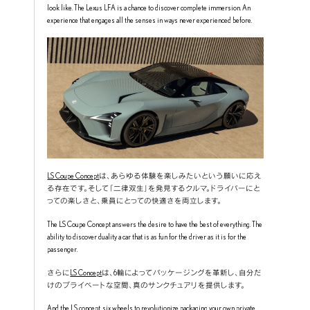
look like. The Lexus LFA is a chance to discover complete immersion. An 
experience that engages all the senses in ways never experienced before.
LS Coupe Concept
は、あらゆる体験を楽しみたいという願いに応え
る存在です。そして「二律双生」を発見するクルマ。ドライバーにと
っての楽しさと、乗員にとっての快適さを両立します。
The LS Coupe Concept answers the desire to have the best of everything. The 
ability to discover duality a car that is as fun for the driver as it is for the 
passenger.
さらに
LS Concept
は、6輪によってパッケージングを革新し、自分だ
けのプライベートな空間、真のサンクチュアリを提供します。
And the LS concept, six wheels to revolutionize packaging your own private 