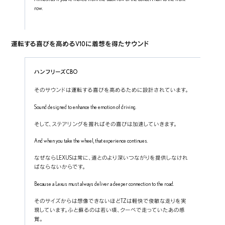
row.
運転する喜びを高めるV10に着想を得たサウンド
ハンフリーズCBO
そのサウンドは運転する喜びを高めるために設計されています。
Sound designed to enhance the emotion of driving.
そして、ステアリングを握ればその喜びは加速していきます。
And when you take the wheel, that experience continues.
なぜならLEXUSは常に、道とのより深いつながりを提供しなけれ
ばならないからです。
Because a Lexus must always deliver a deeper connection to the road.
そのサイズからは想像できないほどTZは軽快で俊敏な走りを実
現しています。ふと蘇るのは若い頃、クーペで走っていたあの感
覚。