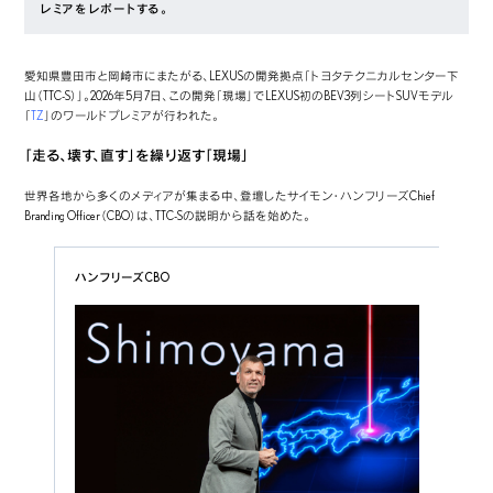
レミアをレポートする。
愛知県豊田市と岡崎市にまたがる、LEXUSの開発拠点「トヨタテクニカルセンター下
山（TTC-S）」。2026年5月7日、この開発「現場」でLEXUS初のBEV3列シートSUVモデル
「
TZ
」のワールドプレミアが行われた。
「走る、壊す、直す」を繰り返す「現場」
世界各地から多くのメディアが集まる中、登壇したサイモン・ハンフリーズChief
Branding Officer（CBO）は、TTC-Sの説明から話を始めた。
ハンフリーズCBO