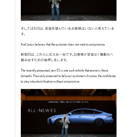
そしてLEXUSは、妥協を望んでいるお客様はいないと考えていま
す。
And Lexus believes that the customer does not want to compromise.
新型ESは、これらに応える一台です。お客様が妥協なく電動化へ
踏み出すための後押しをします。
The recently announced, new ES is one such vehicle that answers those 
demands. Precisely conceived to help our customers discover the confidence 
to step into electrification without compromise.