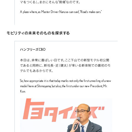
マをつくる」。まさにそんな“現場”なのです。
A place where, as Master Driver Naruse-san said, “Roads make cars.”
モビリティの未来そのものを探求する
ハンフリーズCBO
本日は、非常に喜ばしい日です。ここ下山での新型モデル初公開
であると同時に、新社長・近（健太）が率いる新体制での最初のモ
デルでもあるからです。
So, how appropriate it is that today marks not only the first unveiling of a new 
model here at Shimoyama, but also, the first under our new President, Mr. 
Kon.