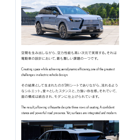
空間を生み出しながら、空力性能も高い次元で実現する。それは
電動車の設計において、最も難しい課題の一つです。
Creating space while achieving aerodynamic efficiency, one of the greatest 
challenges in electric vehicle design.
その結果として生まれたのが3列シートでありながら、流れるよう
なシルエット。堂々としたスタンスと、力強い存在感。それでいて、
面の構成は統合され、モダンに仕上げられています。
The result, a flowing silhouette despite three rows of seating. A confident 
stance and powerful road presence. Yet, surfaces are integrated and modern.