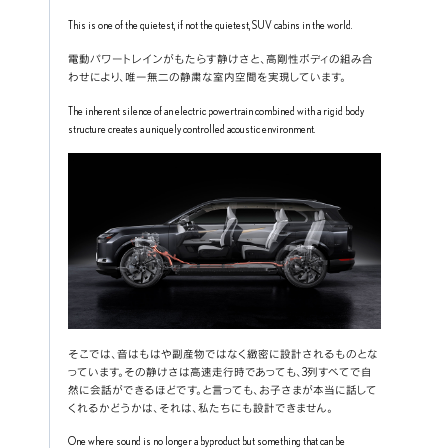
This is one of the quietest, if not the quietest, SUV cabins in the world.
電動パワートレインがもたらす静けさと、高剛性ボディの組み合
わせにより、唯一無二の静粛な室内空間を実現しています。
The inherent silence of an electric powertrain combined with a rigid body 
structure creates a uniquely controlled acoustic environment.
そこでは、音はもはや副産物ではなく緻密に設計されるものとな
っています。その静けさは高速走行時であっても、3列すべてで自
然に会話ができるほどです。と言っても、お子さまが本当に話して
くれるかどうかは、それは、私たちにも設計できません。
One where sound is no longer a byproduct but something that can be 