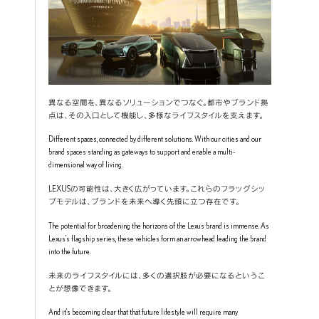
異なる空間を、異なるソリューションでつなぐ。都市やブランド拠
点は、その入口として機能し、多様なライフスタイルを支えます。
Different spaces, connected by different solutions. With our cities and our 
brand spaces standing as gateways to support and enable a multi-
dimensional way of living.
LEXUSの可能性は、大きく広がっています。これらのフラッグシッ
プモデルは、ブランドを未来へ導く先頭に立つ存在です。
The potential for broadening the horizons of the Lexus brand is immense. As 
Lexus’s flagship series, these vehicles form an arrowhead leading the brand 
into the future.
未来のライフスタイルには、多くの選択肢が必要になるというこ
とが想像できます。
And it’s becoming clear that that future lifestyle will require many 