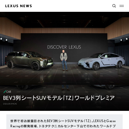
CAR
BEV3列シートSUVモデル「TZ」ワールドプレミア
2026.05.11 MON
世界で初お披露目されたBEV3列シートSUVモデル「TZ」。LEXUSとGazoo
Racingの開発現場、トヨタテクニカルセンター下山で行われたワールドプ