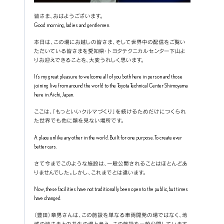
皆さま、おはようございます。
Good morning, ladies and gentlemen.
本日は、この場にお越しの皆さま、そして世界中の配信をご覧い
ただいている皆さまを愛知県・トヨタテクニカルセンター下山よ
りお迎えできることを、大変うれしく思います。
It’s my great pleasure to welcome all of you both here in person and those 
joining live from around the world to the Toyota Technical Center Shimoyama 
here in Aichi, Japan.
ここは、「もっといいクルマづくり」を続けるためだけにつくられ
た世界でも他に類を見ない場所です。
A place unlike any other in the world. Built for one purpose. To create ever 
better cars.
さて今までこのような施設は、一般公開されることはほとんどあ
りませんでした。しかし、これまでとは違います。
Now, these facilities have not traditionally been open to the public, but times 
have changed.
（豊田）章男さんは、この施設を単なる車両開発の場ではなく、地