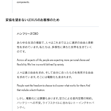
components.
妥協を望まないLEXUSのお客様のため
ハンフリーズCBO
あらゆる生活の場面で、人々はこれまで以上に選択の自由と柔軟
性を求めています。私たちは、多様性に満ちた世界を生きていく
のです。
Across all aspects of life, people are expecting more personal choice and 
flexibility. We live in a world defined by variety.
人々は選ぶ自由を求め、そして自分に合ったものを発見する自由
を求めています。そこには電動化も含まれます。
People want the freedom to choose to discover what works for them. And 
that includes electrification.
しかし、電動化には課題もあります。空力による室内空間の制約。
バッテリーへの不安。ライフスタイルに合わないトーイングキャパ
シティ。