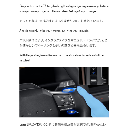
Despite its size, the TZ truly feels light and agile, igniting a memory of a time 
when you were younger and the road ahead belonged to your coupe.
そしてそれは、走りだけではありません。音にも表れています。
And it’s not only in the way it moves, but in the way it sounds.
パドル操作により、インタラクティブなマニュアルドライブが、どこ
か懐かしいフィーリングと少しの遊び心をもたらします。
With the paddles, interactive manual drive adds a familiar note and a little 
mischief.
Lexus LFAのV10サウンドに着想を得た音が選択でき、軽やかなレ