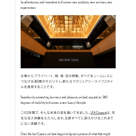
be adventurous and innovative to discover new products, new services, new 
experiences.
仕事からプライベート、陸・海・空の移動、すべてをシームレスに
つなげる360度のモビリティ。新たなラグジュアリーライフスタイ
ルを発見することです。
Seamlessly connecting, business and pleasure, on land, sea, and air. 360 
degrees of mobility to discover a new luxury lifestyle.
この2年間で、そんな未来の姿を描いてきました。
LFA Concept
は、完
全な没入体験をもたらします。五感すべてに訴えかけるこれまで
にない体験です。
Over the last 2 years, we have begun to lay out a picture of what that might 