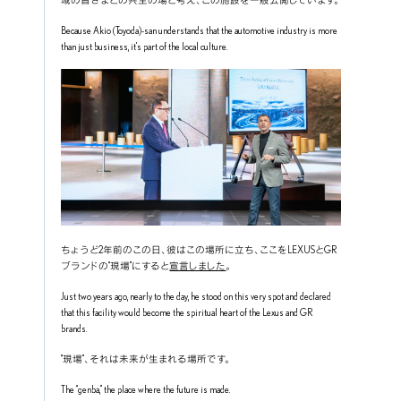
域の皆さまとの共生の場と考え、この施設を一般公開しています。
Because Akio (Toyoda)-san understands that the automotive industry is more 
than just business, it’s part of the local culture.
ちょうど2年前のこの日、彼はこの場所に立ち、ここをLEXUSとGR
ブランドの“現場”にすると
宣言しました
。
Just two years ago, nearly to the day, he stood on this very spot and declared 
that this facility would become the spiritual heart of the Lexus and GR 
brands.
“現場”、それは未来が生まれる場所です。
The “genba,” the place where the future is made.