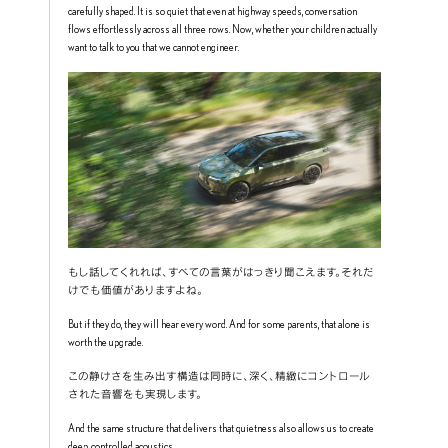
carefully shaped. It is so quiet that even at highway speeds, conversation 
flows effortlessly across all three rows. Now, whether your children actually 
want to talk to you that we cannot engineer.
もし話してくれれば、すべての言葉がはっきり聞こえます。それだ
けでも価値がありますよね。
But if they do, they will hear every word. And for some parents, that alone is 
worth the upgrade.
この静けさを生み出す構造は同時に、深く、精緻にコントロール
された音響をも実現します。
And the same structure that delivers that quietness also allows us to create 
deep, controlled acoustics.