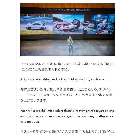
ここでは、クルマで「走る、壊す、直す」を繰り返しています。「壊す」
は、少なくとも章男さんもですね。
A place where we “drive, break, at least in Akio-san’s case, and fix” cars.
限界まで追い込み、壊し、その場で直し、また走らせる。デザイナ
ー、エンジニア、メカニック、ドライバーが一体となり、クルマを磨
き上げていきます。
Pushing them to the limit, breaking them, fixing them on the spot, and driving 
again. Designers, engineers, mechanics, and drivers working together as one 
to refine the car.
マスタードライバー成瀬（弘）さんの言葉にあるように、「道がクル