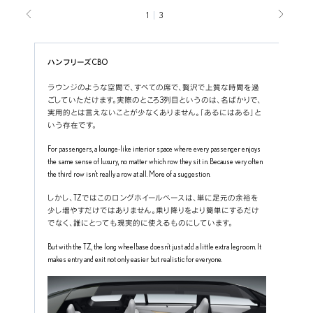
1
3
ハンフリーズCBO
ラウンジのような空間で、すべての席で、贅沢で上質な時間を過
ごしていただけます。実際のところ3列目というのは、名ばかりで、
実用的とは言えないことが少なくありません。「あるにはある」と
いう存在です。
For passengers, a lounge-like interior space where every passenger enjoys 
the same sense of luxury, no matter which row they sit in. Because very often 
the third row isn’t really a row at all. More of a suggestion.
しかし、TZではこのロングホイールベースは、単に足元の余裕を
少し増やすだけではありません。乗り降りをより簡単にするだけ
でなく、誰にとっても現実的に使えるものにしています。
But with the TZ, the long wheelbase doesn’t just add a little extra legroom. It 
makes entry and exit not only easier but realistic for everyone.