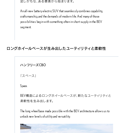
足しがちな、ある要素から始まります。
An all-new battery electric SUV that seamlessly combines capability, 
craftsmanship, and the demands of modern life. And many of those 
possibilities begin with something often in short supply in the BEV 
segment.
ロングホイールベースが生み出したユーティリティと柔軟性
ハンフリーズCBO
「スペース」
Space.
BEV構造によるロングホイールベースが、新たなユーティリティと
柔軟性を生み出します。
The long wheelbase made possible with the BEV architecture allows us to 
unlock new levels of utility and versatility.