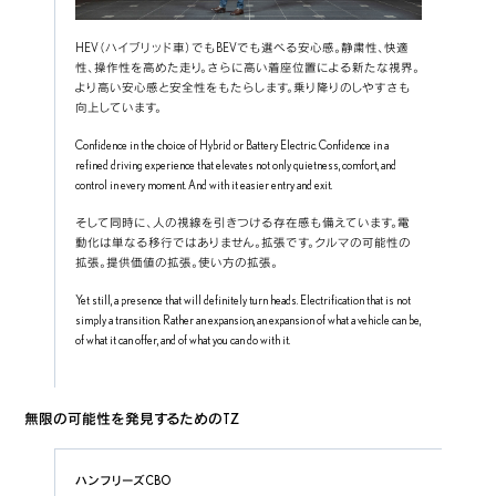
HEV（ハイブリッド車）でもBEVでも選べる安心感。静粛性、快適
性、操作性を高めた走り。さらに高い着座位置による新たな視界。
より高い安心感と安全性をもたらします。乗り降りのしやすさも
向上しています。
Confidence in the choice of Hybrid or Battery Electric. Confidence in a 
refined driving experience that elevates not only quietness, comfort, and 
control in every moment. And with it easier entry and exit.
そして同時に、人の視線を引きつける存在感も備えています。電
動化は単なる移行ではありません。拡張です。クルマの可能性の
拡張。提供価値の拡張。使い方の拡張。
Yet still, a presence that will definitely turn heads. Electrification that is not 
simply a transition. Rather an expansion, an expansion of what a vehicle can be, 
of what it can offer, and of what you can do with it.
無限の可能性を発見するためのTZ
ハンフリーズCBO