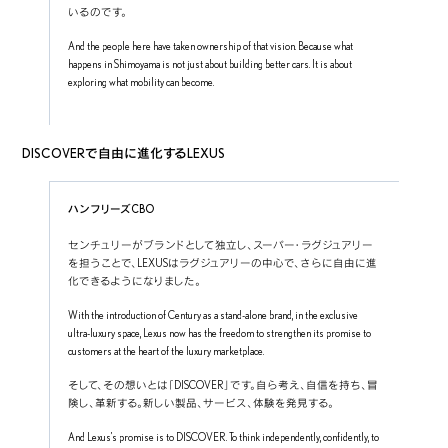
いるのです。
And the people here have taken ownership of that vision. Because what 
happens in Shimoyama is not just about building better cars. It is about 
exploring what mobility can become.
DISCOVERで自由に進化するLEXUS
ハンフリーズCBO
センチュリーがブランドとして独立し、スーパー・ラグジュアリー
を担うことで、LEXUSはラグジュアリーの中心で、さらに自由に進
化できるようになりました。
With the introduction of Century as a stand-alone brand, in the exclusive 
ultra-luxury space, Lexus now has the freedom to strengthen its promise to 
customers at the heart of the luxury marketplace.
そして、その想いとは「DISCOVER」です。自ら考え、自信を持ち、冒
険し、革新する。新しい製品、サービス、体験を発見する。
And Lexus’s promise is to DISCOVER. To think independently, confidently, to 