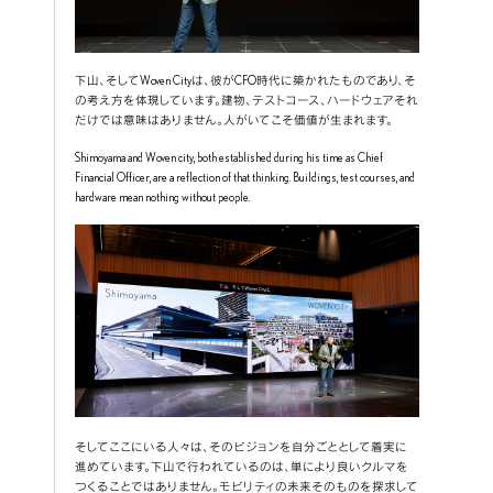
下山、そしてWoven Cityは、彼がCFO時代に築かれたものであり、そ
の考え方を体現しています。建物、テストコース、ハードウェアそれ
だけでは意味はありません。人がいてこそ価値が生まれます。
Shimoyama and Woven city, both established during his time as Chief 
Financial Officer, are a reflection of that thinking. Buildings, test courses, and 
hardware mean nothing without people.
そしてここにいる人々は、そのビジョンを自分ごととして着実に
進めています。下山で行われているのは、単により良いクルマを
つくることではありません。モビリティの未来そのものを探求して