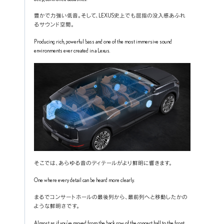
豊かで力強い低音。そして、LEXUS史上でも屈指の没入感あふれ
るサウンド空間。
Producing rich, powerful bass and one of the most immersive sound 
environments ever created in a Lexus.
そこでは、あらゆる音のディテールがより鮮明に響きます。
One where every detail can be heard more clearly.
まるでコンサートホールの最後列から、最前列へと移動したかの
ような鮮明さです。
Almost as if you’ve moved from the back row of the concert hall to the front 