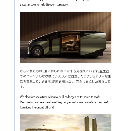
space, a space to truly discover sanctuary.
さらに私たちは、道に縛られない未来も見据えています。
空や海
でのパーソナルな移動
により、人々は自立したラグジュアリーな生
活を実現していきます。場所を問わない、完全に自立した暮らしで
す。
We also foresee a time when we will no longer be tethered to roads. 
Personal air and sea travel enabling people to discover an independent and 
luxurious life on and off-grid.