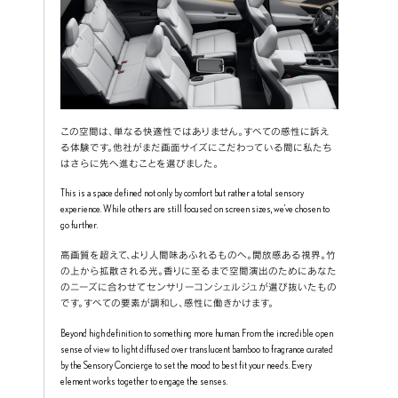
この空間は、単なる快適性ではありません。すべての感性に訴え
る体験です。他社がまだ画面サイズにこだわっている間に私たち
はさらに先へ進むことを選びました。
This is a space defined not only by comfort but rather a total sensory 
experience. While others are still focused on screen sizes, we’ve chosen to 
go further.
高画質を超えて、より人間味あふれるものへ。開放感ある視界。竹
の上から拡散される光。香りに至るまで空間演出のためにあなた
のニーズに合わせてセンサリーコンシェルジュが選び抜いたもの
です。すべての要素が調和し、感性に働きかけます。
Beyond high definition to something more human. From the incredible open 
sense of view to light diffused over translucent bamboo to fragrance curated 
by the Sensory Concierge to set the mood to best fit your needs. Every 
element works together to engage the senses.