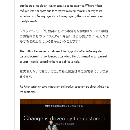
But the step into electrification can also come at a price. Whether that’s 
reduced interior space due to aerodynamic requirements, or maybe its 
anxiety around battery capacity, or towing capacity that doesn’t meet your 
lifestyle needs.
BEV（バッテリーEV）開発における本質的な課題はクルマの都合
にお客様自身やライフスタイルを合わせる必要がない、そんなク
ルマをどのようにつくるかということです。"
The truth of the matter is that one of the biggest hurdles in battery electric 
car development is how to make a car where there’s no need to put yourself 
or your lifestyle, second to the needs of the vehicle.
章男さんがよく言うように、革新と普及は常にお客様によって決
まります。
As Akio-san often says, innovation and product adoption are always driven by 
the customer.