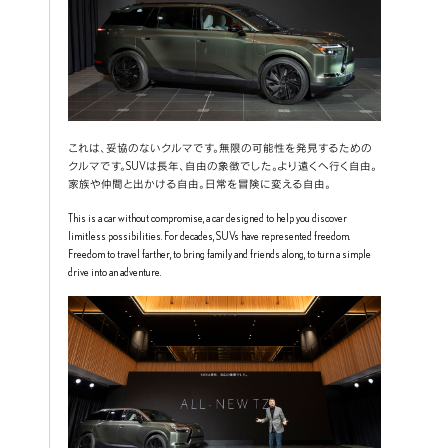
これは、妥協のないクルマです。無限の可能性を発見するための
クルマです。SUVは長年、自由の象徴でした。より遠くへ行く自由。
家族や仲間と出かける自由。日常を冒険に変える自由。
This is a car without compromise, a car designed to help you discover 
limitless possibilities. For decades, SUVs have represented freedom. 
Freedom to travel farther, to bring family and friends along, to turn a simple 
drive into an adventure.