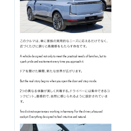
このクルマは、単に家族の実用的なニーズに応えるだけでなく、
近づくたびに誇りと高揚感をもたらす存在です。
A vehicle designed not only to meet the practical needs of families, but to 
spark pride and excitement every time you approach it.
ドアを開けた瞬間、新たな世界が広がります。
But the real story begins when you open the door and step inside.
2つの異なる体験が美しく共鳴する。ドライバーには集中できるコ
ックピット。直感的で、自然に感じられるように設計されていま
す。
Two distinct experiences working in harmony. For the driver, a focused 
cockpit. Everything designed to feel intuitive and natural.