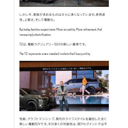
しかし今、家族が求めるものはさらに多くなっています。多用途
性。上質さ。そして電動化。
But today, families expect more. More versatility. More refinement. And 
increasingly electrification.
TZは、電動ラグジュアリーSUVの新しい基準です。
The TZ represents a new standard in electrified luxury utility.
性能、クラフトマンシップ、現代のライフスタイルを融合した全く
新しい電動SUVです。その多くの可能性は、BEVセグメントでは不