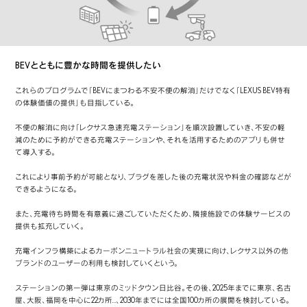
BEVとともに豊かな時間を提供したい
これらのプログラムで「BEVにまつわる不安不便の解消」だけでなく「LEXUS BEV特有
の体験価値の提供」も目指している。
不便の解消に向け「レクサス急速充電ステーション」を順次設置していき、不安の軽
減のために予約ができる充電ステーションや、それを活用するためのアプリも併せ
て導入する。
これにより事前予約が可能となり、プラグを差した後の充電状況や料金の確認などが
できるようになる。
また、充電待ち時間を有意義に過ごしていただくため、隣接施設での体験サービスの
提供も拡充していく。
充電インフラ構築によるカーボンニュートラル社会の実現に向け、レクサス以外の他
ブランドのユーザーの利用も検討していくという。
ステーションの第一弾は東京のミッドタウン日比谷。その後、2025年までに東京、名古
屋、大阪、福岡を中心に22カ所…、2030年までには全国100カ所の展開を検討している。