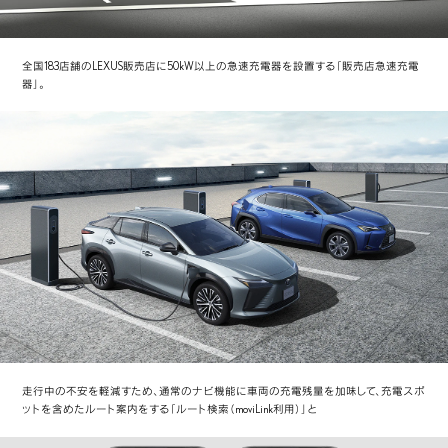
全国183店舗のLEXUS販売店に50kW以上の急速充電器を設置する「販売店急速充電
器」。
走行中の不安を軽減すため、通常のナビ機能に車両の充電残量を加味して、充電スポ
ットを含めたルート案内をする「ルート検索（moviLink利用）」と