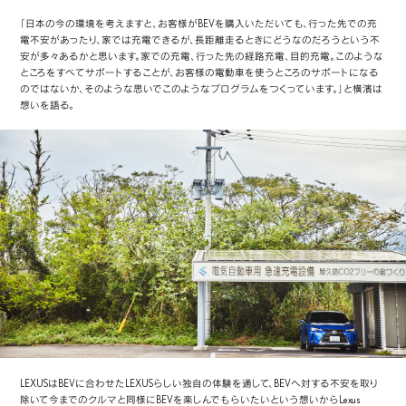
「日本の今の環境を考えますと、お客様がBEVを購入いただいても、行った先での充
電不安があったり、家では充電できるが、長距離走るときにどうなのだろうという不
安が多々あるかと思います。家での充電、行った先の経路充電、目的充電。このような
ところをすべてサポートすることが、お客様の電動車を使うところのサポートになる
のではないか、そのような思いでこのようなプログラムをつくっています。」と横濱は
想いを語る。
LEXUSはBEVに合わせたLEXUSらしい独自の体験を通して、BEVへ対する不安を取り
除いて今までのクルマと同様にBEVを楽しんでもらいたいという想いからLexus