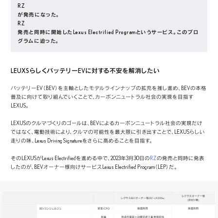
RZ
が発売になった。
RZ
発売と同時に開始したLexus Electrified Programというサービス。このプロ
グラムに迫った。
LEUXSらしくバッテリーEVに対する不安を解消したい
バッテリーEV（BEV）を主軸としたモデルラインナップの拡充を推し進め、BEVの本格
普及に向けて取り組んでいくことで、カーボンニュートラル社会の実現を目指す
LEXUS。
LEXUSのクルマづくりのゴールは、BEVによるカーボンニュートラル社会の実現だけ
ではなく、電動技術により、クルマの可能性を最大限に引き出すことで、LEXUSらしい
走りの味、Lexus Driving Signatureをさらに高めることを目指す。
そのLEXUSがLexus Electrifiedを進める中で、2023年3月30日の
RZ
の発売と同時に発表
したのが、BEVオーナー様向けサービスLexus Electrified Program（LEP）だ。