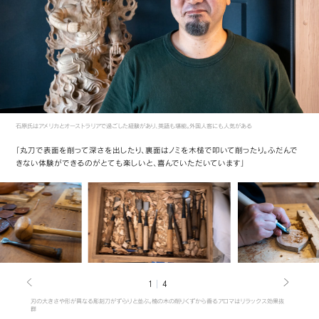
石原氏はアメリカとオーストラリアで過ごした経験があり、英語も堪能。外国人客にも人気がある
「丸刀で表面を削って深さを出したり、裏面はノミを木槌で叩いて削ったり。ふだんで
きない体験ができるのがとても楽しいと、喜んでいただいています」
1
4
刃の大きさや形が異なる彫刻刀がずらりと並ぶ。楠の木の削りくずから香るアロマはリラックス効果抜
群