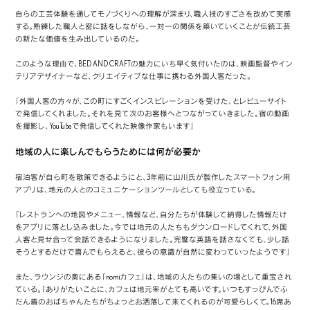
自らの工芸体験を通してモノづくりへの理解が深まり、職人技のすごさを改めて実感
する。熟練した職人と密に話をしながら、一対一の関係を築いていくことが伝統工芸
の新たな価値を生み出しているのだ。
このような理由で、BED AND CRAFTの魅力にいち早く気付いたのは、映画監督やイン
テリアデザイナーなど、クリエイティブな仕事に携わる外国人客だった。
「外国人客の方々が、この町にすごくインスピレーションを受けた、とレビューサイト
で発信してくれました。それを見て次のお客様へとつながっていきました。宿の動画
を撮影し、YouTubeで発信してくれた映像作家もいます」
地域の人に楽しんでもらうためには何が必要か
宿泊客が自ら町を散策できるようにと、3年前に山川氏が製作したスマートフォン用
アプリは、地元の人とのコミュニケーションツールとしても役立っている。
「レストランへの地図やメニュー、情報など、自分たちが体験して納得した情報だけ
をアプリに落とし込みました。今では地元の人たちもダウンロードしてくれて、外国
人客と見せ合って会話できるようになりました。完璧な英語を話さなくても、少し話
そうとするだけで喜んでもらえると、彼らの意識が自然に変わっていったようです」
また、ラウンジの奥にある「nomiカフェ」は、地域の人たちの集いの場として重宝され
ている。「ありがたいことに、カフェは地元率がとても高いです。いつもすっぴんでふ
だん着のおばちゃんたちがちょっとお洒落して来てくれるのが可愛らしくて。16席あ