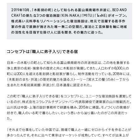
2019年10月、「木彫刻の町」として知られる富山県南砺市井波に、BED AND
CRAFTの新たな3つの宿泊施設「KIN-NAKA」「MITU」「TenNE」がオープン。
格式高い元料亭をリノベーションした宿泊施設は、地元で活躍する若手作
家の作品で装飾が施された唯一無二の空間だ。宿泊と工芸体験を軸に地域
の活性化を目指す仕掛け人に話を聞き、その魅力に迫った。
コンセプトは「職人に弟子入り」できる宿
日本一の木彫りの町として知られる富山県南砺市の井波地区は、この地を象徴する
浄土真宗の名刹・瑞泉寺の歴史と共に木彫刻が発展してきた。人口わずか8,000人の
町には200人を超える彫刻師と彫刻家が暮らし、制作活動を行っている。2018年には、
「木彫刻のまち・井波」の歴史的魅力を語るストーリー『宮大工の鑿（のみ）一丁から
生まれた木彫刻美術館・井波』が、日本遺産に認定された。
この町で「職人に弟子入りできる宿」をコンセプトに、ユニークな宿泊施設を運営して
いるのが、株式会社コラレアルチザンジャパン代表取締役で建築家の山川智嗣氏だ。
山川氏は中国・上海の設計事務所で研鑽を積み、2015年に帰国。モノづくりの現場が
好きで、職人のいる町で暮らしたい、という思いから辿り着いたのがこの井波だっ
た。
「それまで仕事をしていた中国では、現場で職人と一緒にゼロからイチを作ることが
多かったんです。それに比べて東京はマーケットが成熟していて、すべてが出来上が