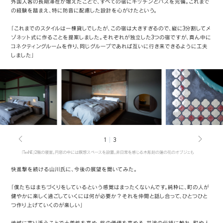
外国人客の長期滞在が増えたことで、すべての宿にキッチンとバスを完備。これまで
の経験を踏まえ、特に防音に配慮した設計を心がけたという。
「これまでのスタイルは一棟貸しでしたが、この宿は大きすぎるので、縦に3分割してメ
ゾネット式に作ることを提案しました。それぞれが独立した3つの宿ですが、真ん中に
コネクティングルームを作り、同じグループであれば互いに行き来できるように工夫
しました」
1
3
「TenNE」2階の寝室。円窓の中には瞑想スペースを設置。非日常を感じる木彫刻の蓮の花のオブジェも
快進撃を続ける山川氏に、今後の展望を聞いてみた。
「僕たちはまちづくりをしているという感覚はまったくないんです。純粋に、町の人が
健やかに楽しく過ごしていくには何が必要か？それを仲間と話し合って、ひとつひと
つ作り上げていくのが楽しい」
地域に寄り添うことで土着性を高め、旅の価値を高める。井波の伝統に触れ、町や人