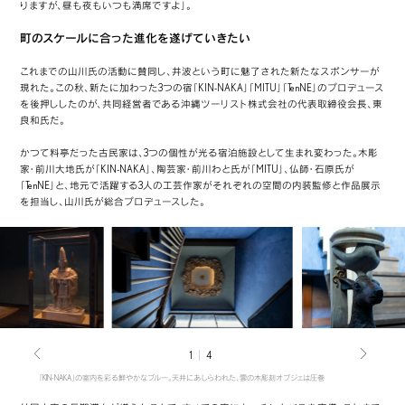
りますが、昼も夜もいつも満席ですよ」。
町のスケールに合った進化を遂げていきたい
これまでの山川氏の活動に賛同し、井波という町に魅了された新たなスポンサーが
現れた。この秋、新たに加わった3つの宿「KIN-NAKA」「MITU」「TenNE」のプロデュース
を後押ししたのが、共同経営者である沖縄ツーリスト株式会社の代表取締役会長、東
良和氏だ。
かつて料亭だった古民家は、3つの個性が光る宿泊施設として生まれ変わった。木彫
家・前川大地氏が「KIN-NAKA」、陶芸家・前川わと氏が「MITU」、仏師・石原氏が
「TenNE」と、地元で活躍する3人の工芸作家がそれぞれの空間の内装監修と作品展示
を担当し、山川氏が総合プロデュースした。
1
4
「KIN-NAKA」の室内を彩る鮮やかなブルー。天井にあしらわれた、雲の木彫刻オブジェは圧巻