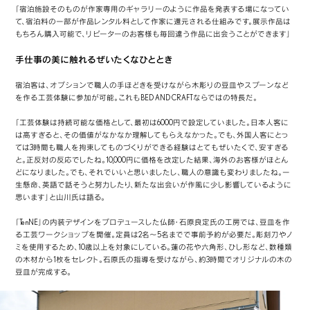
「宿泊施設そのものが作家専用のギャラリーのように作品を発表する場になってい
て、宿泊料の一部が作品レンタル料として作家に還元される仕組みです。展示作品は
もちろん購入可能で、リピーターのお客様も毎回違う作品に出会うことができます」
手仕事の美に触れるぜいたくなひととき
宿泊客は、オプションで職人の手ほどきを受けながら木彫りの豆皿やスプーンなど
を作る工芸体験に参加が可能。これもBED AND CRAFTならではの特長だ。
「工芸体験は持続可能な価格として、最初は6000円で設定していました。日本人客に
は高すぎると、その価値がなかなか理解してもらえなかった。でも、外国人客にとっ
ては3時間も職人を拘束してものづくりができる経験はとてもぜいたくで、安すぎる
と。正反対の反応でしたね。10,000円に価格を改定した結果、海外のお客様がほとん
どになりました。でも、それでいいと思いましたし、職人の意識も変わりましたね。一
生懸命、英語で話そうと努力したり、新たな出会いが作風に少し影響しているように
思います」と山川氏は語る。
「TenNE」の内装デザインをプロデュースした仏師・石原良定氏の工房では、豆皿を作
る工芸ワークショップを開催。定員は2名〜5名までで事前予約が必要だ。彫刻刀やノ
ミを使用するため、10歳以上を対象にしている。蓮の花や六角形、ひし形など、数種類
の木材から1枚をセレクト。石原氏の指導を受けながら、約3時間でオリジナルの木の
豆皿が完成する。