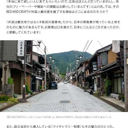
「本当に来て欲しい人に来てもらいたいので、広告はほとんど打っていませんし、地
元のフリーペーパーや雑誌への掲載はお断りしているんです」と山川氏。では、その
BED AND CRAFTが外国人観光客を魅了する理由はどこにあるのだろうか？
「井波は観光地ではなく木彫刻の産業地。だから、日本の原風景が残っている土地そ
のものに魅力があるんです。お客様は口を揃えて、日本にこんなところがあったのか、
と感動してくれています」
「BED AND CRAFT TAЁ」の近くにある八日町通りは、瑞泉寺の門前町だ。彫刻店や酒屋などが軒を連ねている
また、設立当初から導入している「マイギャラリー制度」もその魅力のひとつだ。