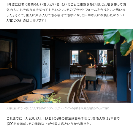
「井波には若く素晴らしい職人がいる、ということに衝撃を受けました。宿を使って海
外の人にもその存在を知ってもらいたい。そのプラットフォームを作りたいと思いま
した。そこで、職人に弟子入りできる宿はできないか、と田中さんに相談したのがBED
AND CRAFTのはじまりです」
大通り沿いにひっそりとたたずむ「BnC ラウンジ」。チェックインの手続きや、朝食を摂ることができる
これまでに「TATEGU-YA」、「TAЁ」の2軒の宿泊施設を手掛け、宿泊人数は3年間で
1,000名を達成。その半数以上が外国人客というから驚きだ。