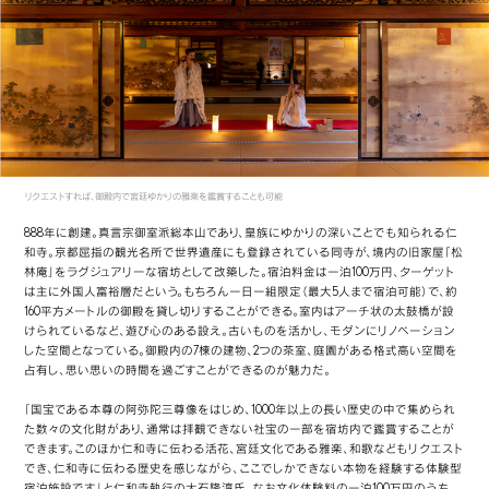
リクエストすれば、御殿内で宮廷ゆかりの雅楽を鑑賞することも可能
888年に創建。真言宗御室派総本山であり、皇族にゆかりの深いことでも知られる仁
和寺。京都屈指の観光名所で世界遺産にも登録されている同寺が、境内の旧家屋「松
林庵」をラグジュアリーな宿坊として改築した。宿泊料金は一泊100万円、ターゲット
は主に外国人富裕層だという。もちろん一日一組限定（最大5人まで宿泊可能）で、約
160平方メートルの御殿を貸し切りすることができる。室内はアーチ状の太鼓橋が設
けられているなど、遊び心のある設え。古いものを活かし、モダンにリノベーション
した空間となっている。御殿内の7棟の建物、2つの茶室、庭園がある格式高い空間を
占有し、思い思いの時間を過ごすことができるのが魅力だ。
「国宝である本尊の阿弥陀三尊像をはじめ、1000年以上の長い歴史の中で集められ
た数々の文化財があり、通常は拝観できない社宝の一部を宿坊内で鑑賞することが
できます。このほか仁和寺に伝わる活花、宮廷文化である雅楽、和歌などもリクエスト
でき、仁和寺に伝わる歴史を感じながら、ここでしかできない本物を経験する体験型
宿泊施設です」と仁和寺執行の大石隆淳氏。なお文化体験料の一泊100万円のうち