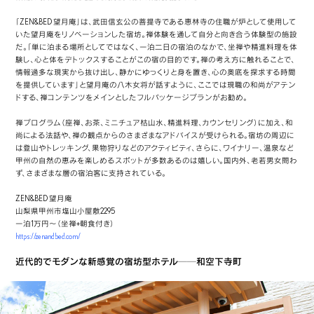
「ZEN&BED 望月庵」は、武田信玄公の菩提寺である恵林寺の住職が炉として使用して
いた望月庵をリノベーションした宿坊。禅体験を通して自分と向き合う体験型の施設
だ。「単に泊まる場所としてではなく、一泊二日の宿泊のなかで、坐禅や精進料理を体
験し、心と体をデトックスすることがこの宿の目的です。禅の考え方に触れることで、
情報過多な現実から抜け出し、静かにゆっくりと身を置き、心の奥底を探求する時間
を提供しています」と望月庵の八木女将が話すように、ここでは現職の和尚がアテン
ドする、禅コンテンツをメインとしたフルパッケージプランがお勧め。
禅プログラム（座禅、お茶、ミニチュア枯山水、精進料理、カウンセリング）に加え、和
尚による法話や、禅の観点からのさまざまなアドバイスが受けられる。宿坊の周辺に
は登山やトレッキング、果物狩りなどのアクティビティ、さらに、ワイナリー、温泉など
甲州の自然の恵みを楽しめるスポットが多数あるのは嬉しい。国内外、老若男女問わ
ず、さまざまな層の宿泊客に支持されている。
ZEN&BED 望月庵
山梨県甲州市塩山小屋敷2295
一泊1万円～（坐禅+朝食付き）
https://zenandbed.com/
近代的でモダンな新感覚の宿坊型ホテル──和空下寺町