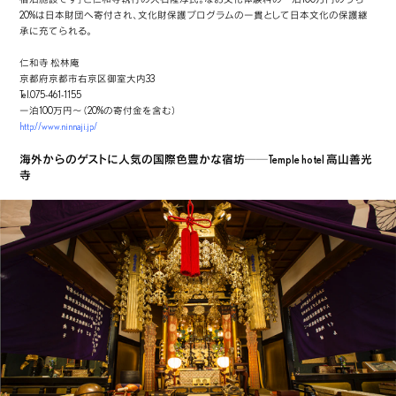
20%は日本財団へ寄付され、文化財保護プログラムの一貫として日本文化の保護継
承に充てられる。
仁和寺 松林庵
京都府京都市右京区御室大内33
Tel.075-461-1155
一泊100万円～（20%の寄付金を含む）
http://www.ninnaji.jp/
海外からのゲストに人気の国際色豊かな宿坊──Temple hotel 高山善光
寺