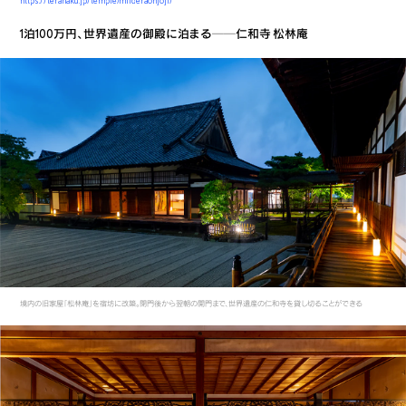
https://terahaku.jp/temple/miideraonjoji/
1泊100万円、世界遺産の御殿に泊まる──仁和寺 松林庵
境内の旧家屋「松林庵」を宿坊に改築。閉門後から翌朝の開門まで、世界遺産の仁和寺を貸し切ることができる