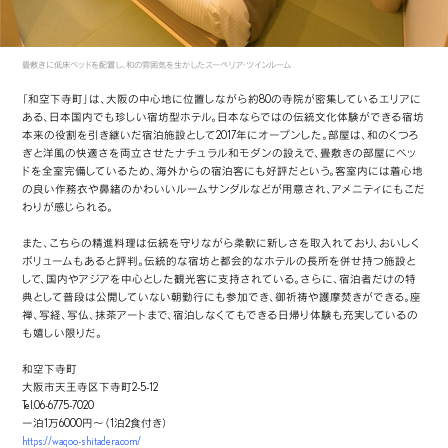
畳敷きに低床ベッドを配置し、和の雰囲気を生かしたスーペリア・ツインルーム
「和空下寺町」は、大阪の中心地に位置しながら約80の寺院が密集しているエリアに
ある、日本国内でも珍しい宿坊型ホテル。日本ならではの伝統文化体験ができる宿坊
本来の役割を引き継いだ宿泊施設として2017年にオープンした。部屋は、和のくつろ
ぎと洋風の快適さを両立させたナチュラル和モダンの設えで、畳敷きの部屋にベッ
ドを全室完備しているため、海外からの宿泊客にも好評だという。客室内には着心地
の良い作務衣や鼻緒のかわいいルームサンダルなどが用意され、アメニティにもこだ
わりが感じられる。
また、こちらの精進料理は伝統を守りながら柔軟に新しさを取入れており、おいしく
ボリュームもあると評判。伝統的な宿坊と都会的なホテルの長所を併せ持つ施設と
して、国内やアジアを中心とした観光客に支持されている。さらに、宿泊者だけの特
典として普段は公開していない朝勤行にも参加でき、御祈祷や護摩焚きができる。座
禅、写経、写仏、抹茶アートまで、宿泊しなくてもできる日帰り体験も充実しているの
も嬉しい限りだ。
和空下寺町
大阪市天王寺区下寺町2-5-12
Tel.06-6775-7020
一泊1万6000円～（1泊2食付き）
https://waqoo-shitadera.com/