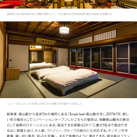
長野県にある信州善光寺大本願の別院として、一光三尊形式の阿弥陀如来（善光寺如来）を安置する
リニューアルにより、より快適に日本文化を体験できる宿坊へと進化した
岐阜県・高山駅から徒歩5分の場所にある「Temple hotel 高山善光寺」。2017年7月、新し
い形の宿坊としてリノベーションオープンしたこちらの宿坊は、飛騨高山観光の拠点
として抜群のロケーションにある。宿泊できる部屋は3タイプ。最大9名まで宿泊でき
る広い部屋もあり、少人数、ファミリー、グループの旅行にも対応する。キッチンや冷
蔵庫、貸し切り風呂、Wi-Fiも完備し、まるで旅館のように滞在できる。宿泊者はフラン