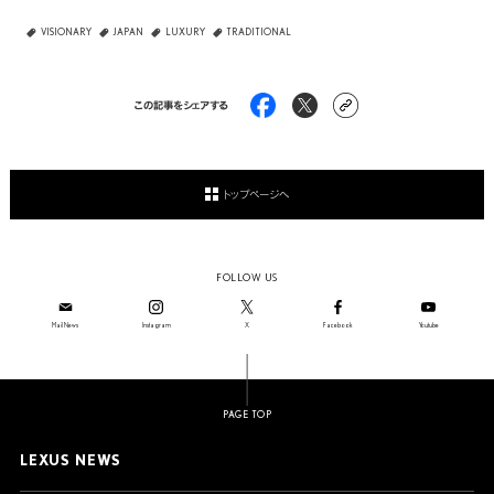
VISIONARY
JAPAN
LUXURY
TRADITIONAL
この記事をシェアする
トップページへ
FOLLOW US
Mail News
Instagram
X
Facebook
Youtube
PAGE TOP
LEXUS NEWS