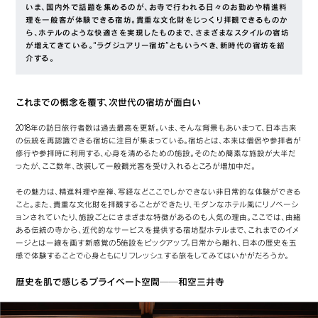
いま、国内外で話題を集めるのが、お寺で行われる日々のお勤めや精進料
理を一般客が体験できる宿坊。貴重な文化財をじっくり拝観できるものか
ら、ホテルのような快適さを実現したものまで、さまざまなスタイルの宿坊
が増えてきている。“ラグジュアリー宿坊”ともいうべき、新時代の宿坊を紹
介する。
これまでの概念を覆す、次世代の宿坊が面白い
2018年の訪日旅行者数は過去最高を更新。いま、そんな背景もあいまって、日本古来
の伝統を再認識できる宿坊に注目が集まっている。宿坊とは、本来は僧侶や参拝者が
修行や参拝時に利用する、心身を清めるための施設。そのため簡素な施設が大半だ
ったが、ここ数年、改装して一般観光客を受け入れるところが増加中だ。
その魅力は、精進料理や座禅、写経などここでしかできない非日常的な体験ができる
こと。また、貴重な文化財を拝観することができたり、モダンなホテル風にリノベーシ
ョンされていたり、施設ごとにさまざまな特徴があるのも人気の理由。ここでは、由緒
ある伝統の寺から、近代的なサービスを提供する宿坊型ホテルまで、これまでのイメ
ージとは一線を画す新感覚の5施設をピックアップ。日常から離れ、日本の歴史を五
感で体験することで心身ともにリフレッシュする旅をしてみてはいかがだろうか。
歴史を肌で感じるプライベート空間──和空三井寺