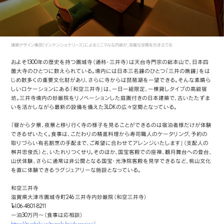
建築デザイン集団「インテンショナリーズ」によるミニマルな内装が、荘厳な空間を引き立てる
およそ1300年の歴史を持つ園城寺（通称・三井寺）は天台寺門宗の総本山で、日本四
箇大寺のひとつに数えられている。境内には日本三名鐘のひとつ「三井の晩鐘」をは
じめ数多くの重要文化財があり、さらに寺からは琵琶湖を一望できる。そんな素晴ら
しいロケーションにある「和空三井寺」は、一日一組限定、一棟貸しタイプの高級宿
坊。三井寺境内の妙厳院をリノベーションした庭園付きの日本建築で、古いたたずま
いを活かしながら最新の設備を備えた3LDKの広々空間となっている。
「昼から夕景、夜景と移り行く寺の様子を見ることができるのは宿泊者様だけが体験
できるぜいたく。食事は、こだわりの精進料理から寿司職人のケータリング、予約の
取りづらい有名割烹の手配まで、ご希望に合わせてアレンジいたします」（支配人の
桝井忠俊氏）と、いたれりつくせり。そのほか、国宝客殿での座禅、観月舞台への登台、
山伏体験、さらに通常は非公開となる国宝・光浄院客殿を見学できるなど、桃山文化
を直に体験できるラグジュアリーな施設となっている。
和空三井寺
滋賀県大津市園城寺町246 三井寺内妙厳院（和空三井寺）
Tel.06-4801-8211
一泊30万円～（食事は応相談）