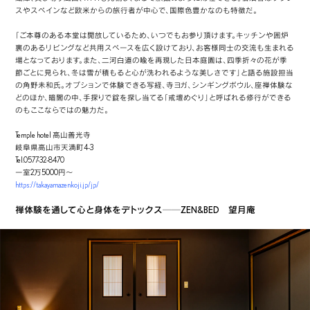
スやスペインなど欧米からの旅行者が中心で、国際色豊かなのも特徴だ。
「ご本尊のある本堂は開放しているため、いつでもお参り頂けます。キッチンや囲炉
裏のあるリビングなど共用スペースを広く設けており、お客様同士の交流も生まれる
場となっております。また、二河白道の喩を再現した日本庭園は、四季折々の花が季
節ごとに見られ、冬は雪が積もると心が洗われるような美しさです」と語る施設担当
の角野未和氏。オプションで体験できる写経、寺ヨガ、シンギングボウル、座禅体験な
どのほか、暗闇の中、手探りで錠を探し当てる「戒壇めぐり」と呼ばれる修行ができる
のもここならではの魅力だ。
Temple hotel 高山善光寺
岐阜県高山市天満町4-3
Tel.0577-32-8470
一室2万5000円～
https://takayamazenkoji.jp/jp/
禅体験を通して心と身体をデトックス──ZEN&BED　望月庵