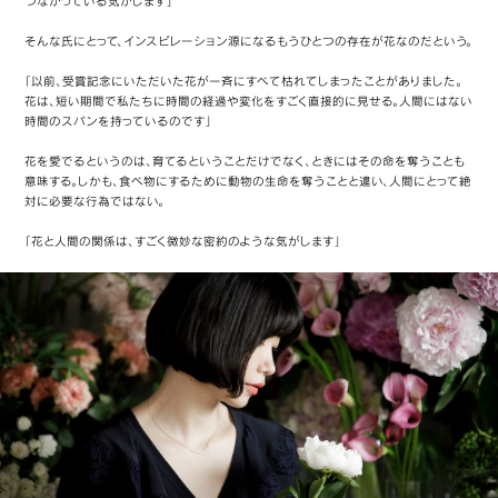
つながっている気がします」
そんな氏にとって、インスピレーション源になるもうひとつの存在が花なのだという。
「以前、受賞記念にいただいた花が一斉にすべて枯れてしまったことがありました。
花は、短い期間で私たちに時間の経過や変化をすごく直接的に見せる。人間にはない
時間のスパンを持っているのです」
花を愛でるというのは、育てるということだけでなく、ときにはその命を奪うことも
意味する。しかも、食べ物にするために動物の生命を奪うことと違い、人間にとって絶
対に必要な行為ではない。
「花と人間の関係は、すごく微妙な密約のような気がします」