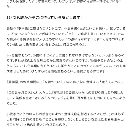
う少し突き放したような言葉だった。しかし、氏の創作の秘密の一端はそこにあっ
た。
「いつも誰かがそこに待っている気がします」
最新作『夏物語』に寄せたコメントにて、「小説を書くときはいつも怖いし、困っている
し、不安でたまらない」と氏は述べている。「でもこの作品を書いているときは、そん
な自分の感情や都合が入り込めないくらいの強い何かにずっとずっと惹きつけられ
ていました」。氏を惹きつけるものとは、何なのだろうか。
「不思議なもので、小説には“このように書かれなければならない”という形があるの
です。それがどのような形なのかは表現できないのですが、“物語そのもの”というよ
うなものです。仕事場に行くと、いつも誰かがそこに待っている気がします。それを完
成させるために、ひたすらに労働を重ねるという感覚があるのです」
『夏物語』の執筆期間中、氏を待っていたのはこの小説に登場する人物たちだった。
「この数ヶ月のあいだ、わたしは『夏物語』の登場人物たちの喜びや悲しみや苦しみ、
そして笑顔や生きてきたみんなのさまざまを聞く、耳や目そのものにでもなったよう
でした」
小説家というのは自らの想像力によって登場人物を創造するわけだが、それは必ず
しも同時に自身の分身を作ることを意味しない。むしろ自分を超えた他者を生み出
すことが、川上氏の執筆という営みなのだ。