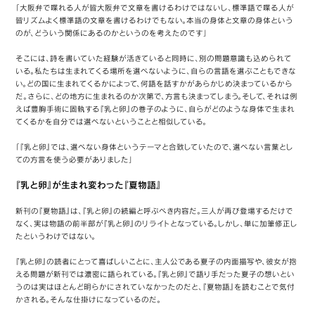
「大阪弁で喋れる人が皆大阪弁で文章を書けるわけではないし、標準語で喋る人が
皆リズムよく標準語の文章を書けるわけでもない。本当の身体と文章の身体という
のが、どういう関係にあるのかというのを考えたのです」
そこには、詩を書いていた経験が活きていると同時に、別の問題意識も込められて
いる。私たちは生まれてくる場所を選べないように、自らの言語を選ぶこともできな
い。どの国に生まれてくるかによって、何語を話すかがあらかじめ決まっているから
だ。さらに、どの地方に生まれるのか次第で、方言も決まってしまう。そして、それは例
えば豊胸手術に固執する『乳と卵』の巻子のように、自らがどのような身体で生まれ
てくるかを自分では選べないということと相似している。
「『乳と卵』では、選べない身体というテーマと合致していたので、選べない言葉とし
ての方言を使う必要がありました」
『乳と卵』が生まれ変わった『夏物語』
新刊の『夏物語』は、『乳と卵』の続編と呼ぶべき内容だ。三人が再び登場するだけで
なく、実は物語の前半部が『乳と卵』のリライトとなっている。しかし、単に加筆修正し
たというわけではない。
『乳と卵』の読者にとって喜ばしいことに、主人公である夏子の内面描写や、彼女が抱
える問題が新刊では濃密に語られている。『乳と卵』で語り手だった夏子の想いとい
うのは実はほとんど明らかにされていなかったのだと、『夏物語』を読むことで気付
かされる。そんな仕掛けになっているのだ。