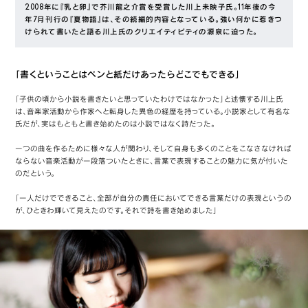
2008年に『乳と卵』で芥川龍之介賞を受賞した川上未映子氏。11年後の今
年7月刊行の『夏物語』は、その続編的内容となっている。強い何かに惹きつ
けられて書いたと語る川上氏のクリエイティビティの源泉に迫った。
「書くということはペンと紙だけあったらどこでもできる」
「子供の頃から小説を書きたいと思っていたわけではなかった」と述懐する川上氏
は、音楽家活動から作家へと転身した異色の経歴を持っている。小説家として有名な
氏だが、実はもともと書き始めたのは小説ではなく詩だった。
一つの曲を作るために様々な人が関わり、そして自身も多くのことをこなさなければ
ならない音楽活動が一段落ついたときに、言葉で表現することの魅力に気が付いた
のだという。
「一人だけでできること、全部が自分の責任においてできる言葉だけの表現というの
が、ひときわ輝いて見えたのです。それで詩を書き始めました」