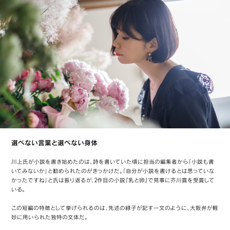
選べない言葉と選べない身体
川上氏が小説を書き始めたのは、詩を書いていた頃に担当の編集者から「小説も書
いてみないか」と勧められたのがきっかけだ。「自分が小説を書けるとは思っていな
かったですね」と氏は振り返るが、2作目の小説『乳と卵』で見事に芥川賞を受賞して
いる。
この短編の特徴として挙げられるのは、先述の緑子が記す一文のように、大阪弁が軽
妙に用いられた独特の文体だ。