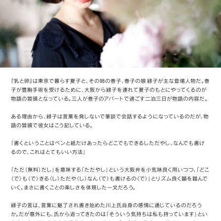
『乳と卵』は東京で暮らす夏子と、その姉の巻子、巻子の娘 緑子が主な登場人物だ。巻
子が豊胸手術を受けるために、大阪から緑子を連れて夏子のもとにやってくるのが
物語の冒頭となっている。三人が巻子のアパートで過ごす二泊三日が物語の内容だ。
ある理由から、緑子は言葉を発しないで筆談で会話するようになっているのだが、物
語の冒頭で彼女はこう記している。
「書くということはペンと紙だけあったらどこでもできるしただやし、なんでも書け
るので、これはとてもいい方法」
「ただ（無料）だし」を意味する「ただやし」という大阪弁を小気味良く用いつつ、「どこ
〈で〉も〈で〉きる〈し〉ただや〈し〉なん〈で〉も書けるの〈で〉」とリズム良く韻を踏んで
いく。まさに書くことの楽しさを体現した一文だろう。
緑子の言は、言葉に魅了され書き始めた川上氏自身の感情に通じているのだろう
か。だが意外にも、氏から返ってきたのは「そういう気持ちは私も持っています」とい