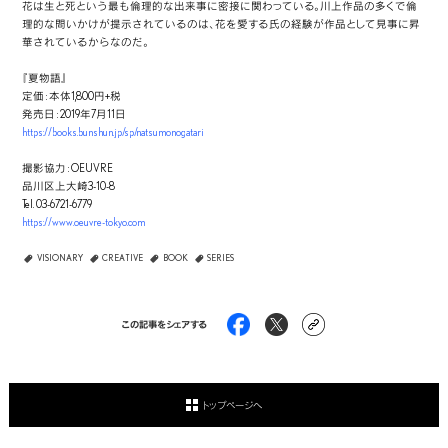
花は生と死という最も倫理的な出来事に密接に関わっている。川上作品の多くで倫
理的な問いかけが提示されているのは、花を愛する氏の経験が作品として見事に昇
華されているからなのだ。
『夏物語』
定価 : 本体1,800円+税
発売日 : 2019年7月11日
https://books.bunshun.jp/sp/natsumonogatari
撮影協力 : OEUVRE
品川区上大崎3-10-8
Tel. 03-6721-6779
https://www.oeuvre-tokyo.com
VISIONARY
CREATIVE
BOOK
SERIES
この記事をシェアする
トップページへ