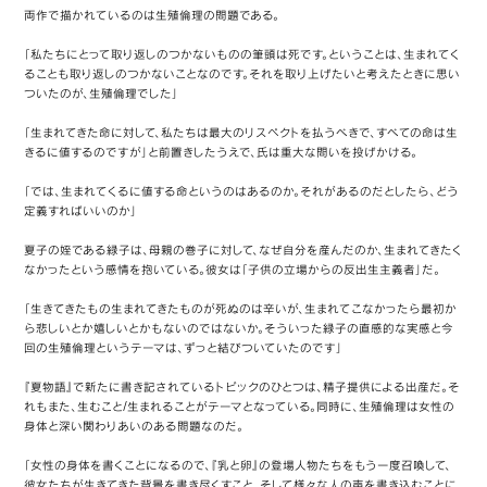
両作で描かれているのは生殖倫理の問題である。
「私たちにとって取り返しのつかないものの筆頭は死です。ということは、生まれてく
ることも取り返しのつかないことなのです。それを取り上げたいと考えたときに思い
ついたのが、生殖倫理でした」
「生まれてきた命に対して、私たちは最大のリスペクトを払うべきで、すべての命は生
きるに値するのですが」と前置きしたうえで、氏は重大な問いを投げかける。
「では、生まれてくるに値する命というのはあるのか。それがあるのだとしたら、どう
定義すればいいのか」
夏子の姪である緑子は、母親の巻子に対して、なぜ自分を産んだのか、生まれてきたく
なかったという感情を抱いている。彼女は「子供の立場からの反出生主義者」だ。
「生きてきたもの生まれてきたものが死ぬのは辛いが、生まれてこなかったら最初か
ら悲しいとか嬉しいとかもないのではないか。そういった緑子の直感的な実感と今
回の生殖倫理というテーマは、ずっと結びついていたのです」
『夏物語』で新たに書き記されているトピックのひとつは、精子提供による出産だ。そ
れもまた、生むこと/生まれることがテーマとなっている。同時に、生殖倫理は女性の
身体と深い関わりあいのある問題なのだ。
「女性の身体を書くことになるので、『乳と卵』の登場人物たちをもう一度召喚して、
彼女たちが生きてきた背景を書き尽くすこと、そして様々な人の声を書き込むことに