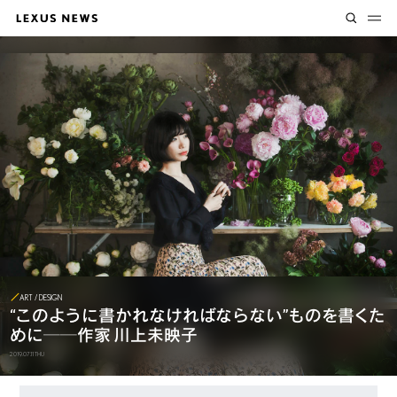
ART / DESIGN
“このように書かれなければならない”ものを
書くた
めに──作家 川上未映子
2019.07.11 THU