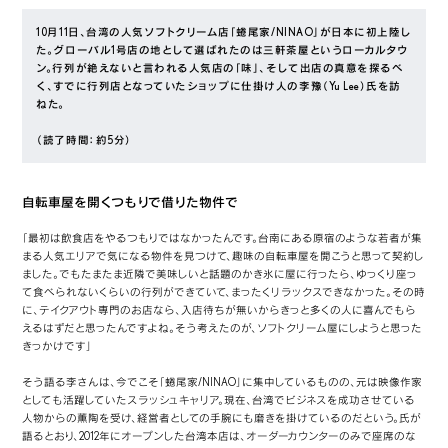
10月11日、台湾の人気ソフトクリーム店「蜷尾家/NINAO」が日本に初上陸し
た。グローバル1号店の地として選ばれたのは三軒茶屋というローカルタウ
ン。行列が絶えないと言われる人気店の「味」、そして出店の真意を探るべ
く、すでに行列店となっていたショップに仕掛け人の李豫（Yu Lee）氏を訪
ねた。
（読了時間：約5分）
自転車屋を開くつもりで借りた物件で
「最初は飲食店をやるつもりではなかったんです。台南にある原宿のような若者が集
まる人気エリアで気になる物件を見つけて、趣味の自転車屋を開こうと思って契約し
ました。でもたまたま近隣で美味しいと話題のかき氷に屋に行ったら、ゆっくり座っ
て食べられないくらいの行列ができていて、まったくリラックスできなかった。その時
に、テイクアウト専門のお店なら、入店待ちが無いからきっと多くの人に喜んでもら
えるはずだと思ったんですよね。そう考えたのが、ソフトクリーム屋にしようと思った
きっかけです」
そう語る李さんは、今でこそ「蜷尾家/NINAO」に集中しているものの、元は映像作家
としても活躍していたスラッシュキャリア。現在、台湾でビジネスを成功させている
人物からの薫陶を受け、経営者としての手腕にも磨きを掛けているのだという。氏が
語るとおり、2012年にオープンした台湾本店は、オーダーカウンターのみで座席のな