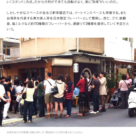
い「スタンド」方式。だから行列ができても回転がよく、実に“効率”がいいのだ。
しかし十分なスペースがある三軒茶屋店では、イートインスペースも用意する。また
台湾茶を代表する東方美人茶を日本限定フレーバーとして開発し、杏仁、ゴマ、鉄観
音、塩ミルクなど約110種類のフレーバーから、週替りで2種類を提供していく予定だと
いう。
台湾本店の行列風景。回転は早いが、開店前から行列が絶えることはない