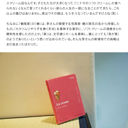
スクリーム店なんです。子どもたちが大きくなって、『ニナオのソフトクリームしか食べ
られない』なんて言ってくれるくらい彼らの人生の一部になることができたら、これ
以上の喜びはありません。実はウチの娘は、もうそうなっているんですけどね（笑）」
ちなみに「蜷尾家」の「蜷」は、李さんの敬愛する写真家・蜷川実花の名から拝借した
もの。「カタツムリやうずを巻く形状」を意味する漢字に、ソフトクリームの渦巻きとの
親和性を感じたのだとか。「家」は、文字通りホームを意味し、誰にとっても「我が家」
のようでありたいという思いが込められている。そんな李さんの新境地での挑戦は
まだ始まったばかりだ。