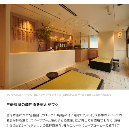
ゆったりとしたスペースに、畳のベンチシートが清々しい三軒茶屋店。世界中から厳選したお茶も楽しめる
三軒茶屋の商店街を選んだワケ
台湾本店に次ぐ2店舗目、グローバル1号店の地に選ばれたのは、世界中のスイーツの
名店が軒を連ね、スイーツブーム冷めやらぬ東京。だが青山でも原宿でもなく、渋谷
からほど近いベッドタウンの三軒茶屋だ。確かにサードウェーブコーヒーの旗手「ブ