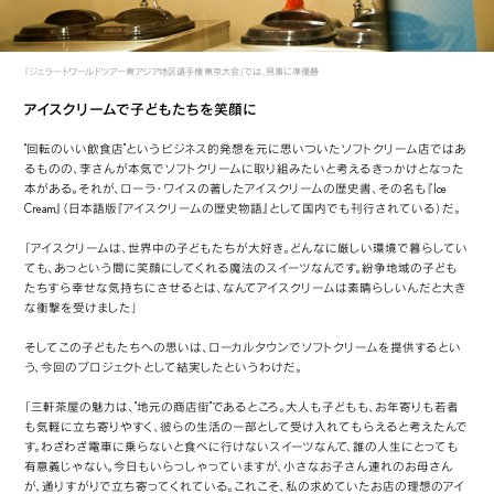
「ジェラートワールドツアー東アジア地区選手権 東京大会」では、見事に準優勝
アイスクリームで子どもたちを笑顔に
“回転のいい飲食店”というビジネス的発想を元に思いついたソフトクリーム店ではあ
るものの、李さんが本気でソフトクリームに取り組みたいと考えるきっかけとなった
本がある。それが、ローラ・ワイスの著したアイスクリームの歴史書、その名も『Ice
Cream』（日本語版『アイスクリームの歴史物語』として国内でも刊行されている）だ。
「アイスクリームは、世界中の子どもたちが大好き。どんなに厳しい環境で暮らしてい
ても、あっという間に笑顔にしてくれる魔法のスイーツなんです。紛争地域の子ども
たちすら幸せな気持ちにさせるとは、なんてアイスクリームは素晴らしいんだと大き
な衝撃を受けました」
そしてこの子どもたちへの思いは、ローカルタウンでソフトクリームを提供するとい
う、今回のプロジェクトとして結実したというわけだ。
「三軒茶屋の魅力は、“地元の商店街”であるところ。大人も子どもも、お年寄りも若者
も気軽に立ち寄りやすく、彼らの生活の一部として受け入れてもらえると考えたんで
す。わざわざ電車に乗らないと食べに行けないスイーツなんて、誰の人生にとっても
有意義じゃない。今日もいらっしゃっていますが、小さなお子さん連れのお母さん
が、通りすがりで立ち寄ってくれている。これこそ、私の求めていたお店の理想のアイ