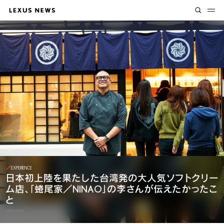
EXPERIENCE
日本初上陸を果たした
台湾発の大人気ソフトクリー
ム店、
「蜷尾家／NINAO」の李さんが伝えたかったこ
と
2018.11.13 TUE