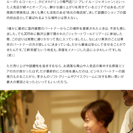
ルーボトルコーヒー」、タピオカドリンク専門店「ジ・アレイ ルージャオシャン」といっ
た人気店が続々とオープンし、静かな盛り上がりを見せているエリアではある。だが
周囲の雰囲気は、良くも悪くも活気のある“地元の商店街”。決して話題のショップの国
内初出店として選ばれるような場所とは思えない。
「確かに最初に国内展開のパートナーからこの場所を提案されたときは、不安も感じ
ました。でも2015年に駒沢公園で開かれた『ジェラートワールドツアー』に参加した
際、この辺りは実際に通りかかって気に入っていましたし、なにより東京のことは東
京のパートナーの方が詳しいに決まっている。だから最後は安心して任せることがで
きたんです。“三軒茶屋”という地名も、茶屋をイメージした店にふさわしいですしね
（笑）」
ただ売り上げや話題性を追求するなら、お洒落な青山や人気店の集中する原宿エリ
アの方が良かったはず。だが最終的にこの地を選んだのは、ビジネスパートナーの説
得力もさることがら、李さんのソフトクリームやアイスクリームに対する熱い思いが
最大の要因となったといってもいいだろう。