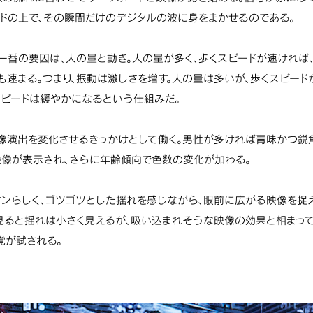
ードの上で、その瞬間だけのデジタルの波に身をまかせるのである。
一番の要因は、人の量と動き。人の量が多く、歩くスピードが速ければ
も速まる。つまり、振動は激しさを増す。人の量は多いが、歩くスピード
スピードは緩やかになるという仕組みだ。
像演出を変化させるきっかけとして働く。男性が多ければ青味かつ鋭
像が表示され、さらに年齢傾向で色数の変化が加わる。
ィンらしく、ゴツゴツとした揺れを感じながら、眼前に広がる映像を捉
見ると揺れは小さく見えるが、吸い込まれそうな映像の効果と相まって
覚が試される。