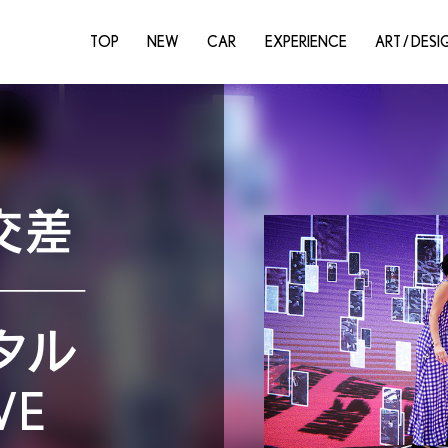
TOP
NEW
CAR
EXPERIENCE
ART / DESI
交差
──
タル
VE