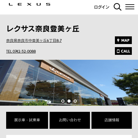
ログイン
レクサス奈良登美ヶ丘
奈良県奈良市中登美ヶ丘6丁目8-7
TEL 0742-52-0088
展示車・試乗車
お問い合わせ
店舗情報