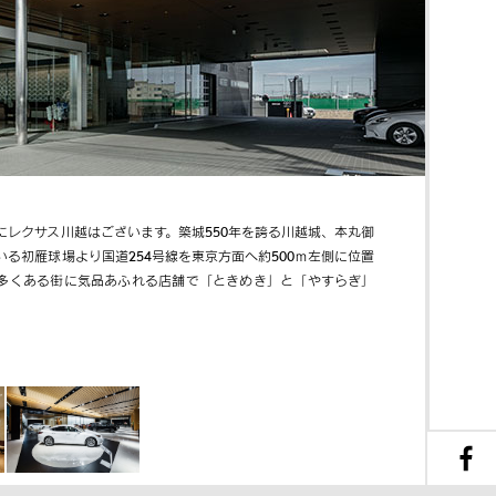
にレクサス川越はございます。築城550年を誇る川越城、本丸御
る初雁球場より国道254号線を東京方面へ約500ｍ左側に位置
多くある街に気品あふれる店舗で「ときめき」と「やすらぎ」