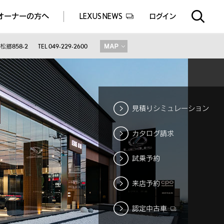
オーナーの方へ
LEXUS NEWS
ログイン
EXUS EXPERIENCE(体験サービス)
ealers experience(販売店実施イベント)
郷858-2
TEL 049-229-2600
見積りシミュレーション
カタログ請求
試乗予約
来店予約
認定中古車