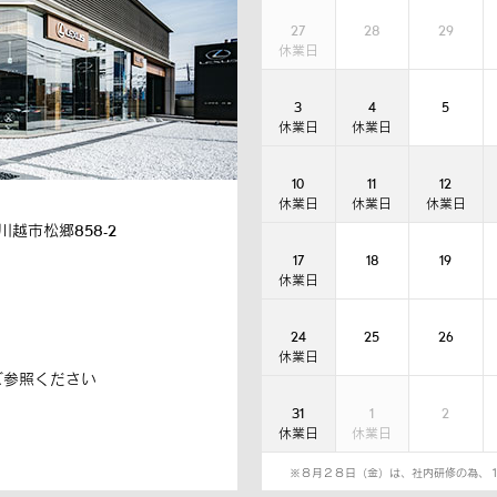
27
28
29
3
4
5
10
11
12
川越市松郷858-2
17
18
19
24
25
26
ご参照ください
31
1
2
※８月２８日（金）は、社内研修の為、