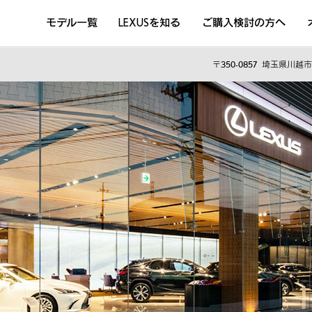
モデル一覧
LEXUSを知る
ご購入検討の方へ
DISCOVER THE LEXUS LIFE
L
LEXUSのクルマづくり
D
〒350-0857
埼玉県川越市松
Sustainability
Concept Car