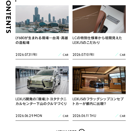
CONTENTS
LY680が生まれる現場―台湾・高雄
LCの特別仕様車から垣間見えた
の造船場
LEXUSのこだわり
2026.07.31 FRI
2026.07.10 FRI
CAR
CAR
LEXUS開発の「現場」トヨタテクニ
LEXUSのフラッグシップコンセプ
カルセンター下山のクルマづくり
トカーが都内に出現!?
2026.06.29 MON
2026.06.11 THU
CAR
CAR