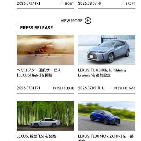
2026.07.17 FRI
2026.08.07 FRI
SPORT
SPORT
VIEW MORE
PRESS RELEASE
ヘリコプター運航サービス
LEXUS、「UX300h」に“Shining
「LEXUS Flight」を開始
Essence”を追加設定
2026.07.31 FRI
2026.07.02 THU
PRESS RELEASE
PRESS RELEASE
LEXUS、新型「ES」を発売
LEXUS、「LBX MORIZO RR」を一部