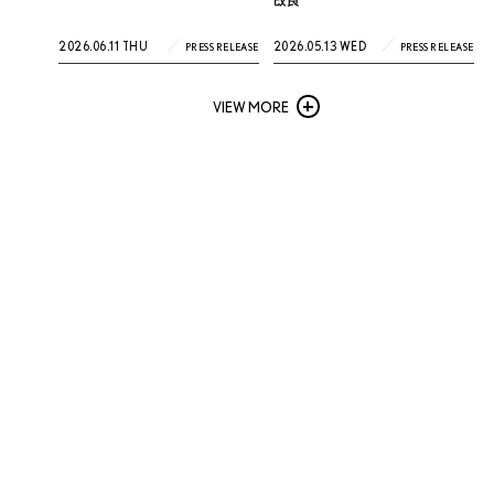
改良
2026.06.11 THU
2026.05.13 WED
PRESS RELEASE
PRESS RELEASE
VIEW MORE