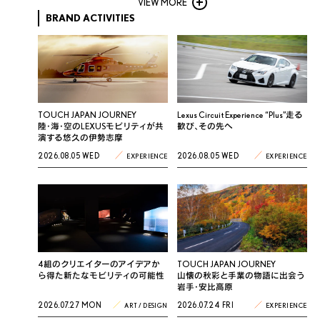
VIEW MORE
BRAND ACTIVITIES
TOUCH JAPAN JOURNEY
Lexus Circuit Experience “Plus”走る
陸・海・空のLEXUSモビリティが共
歓び、その先へ
演する悠久の伊勢志摩
2026.08.05 WED
2026.08.05 WED
EXPERIENCE
EXPERIENCE
4組のクリエイターのアイデアか
TOUCH JAPAN JOURNEY
ら得た新たなモビリティの可能性
山懐の秋彩と手業の物語に出会う
岩手・安比高原
2026.07.27 MON
2026.07.24 FRI
ART / DESIGN
EXPERIENCE