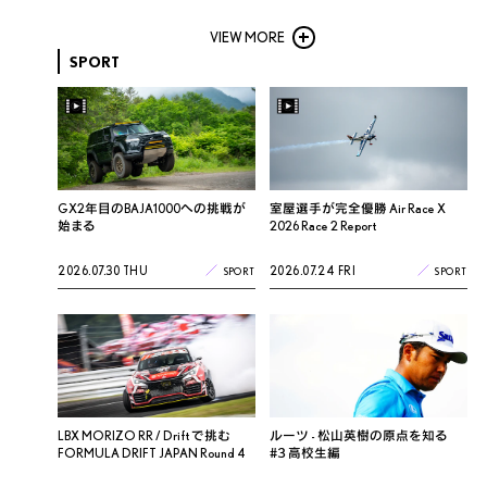
VIEW MORE
SPORT
GX2年目のBAJA1000への挑戦が
室屋選手が完全優勝 Air Race X
始まる
2026 Race 2 Report
2026.07.30 THU
2026.07.24 FRI
SPORT
SPORT
LBX MORIZO RR / Drift で挑む
ルーツ - 松山英樹の原点を知る
FORMULA DRIFT JAPAN Round 4
#3 高校生編