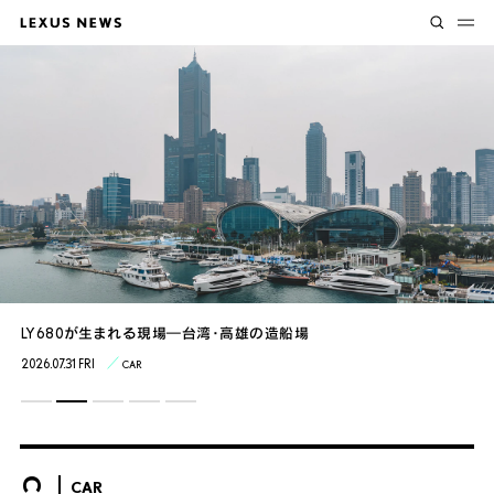
Lexus Circuit Experience “Plus”走る歓び、その先へ
LY680が生まれる現場―台湾・高雄の造船場
GX2年目のBAJA1000への挑戦が始まる
4組のクリエイターのアイデアから得た新たなモビリティの可能性
室屋選手が完全優勝 Air Race X 2026 Race 2 Report
2026.08.05 WED
2026.07.31 FRI
2026.07.30 THU
2026.07.27 MON
2026.07.24 FRI
CAR
SPORT
SPORT
EXPERIENCE
ART / DESIGN
CAR