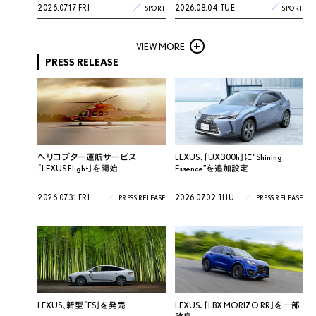
2026.07.17 FRI
2026.08.04 TUE
SPORT
SPORT
VIEW MORE
PRESS RELEASE
ヘリコプター運航サービス
LEXUS、「UX300h」に“Shining
「LEXUS Flight」を開始
Essence”を追加設定
2026.07.31 FRI
2026.07.02 THU
PRESS RELEASE
PRESS RELEASE
LEXUS、新型「ES」を発売
LEXUS、「LBX MORIZO RR」を一部