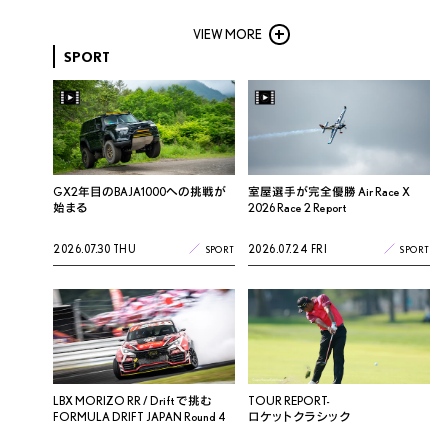
VIEW MORE
SPORT
GX2年目のBAJA1000への挑戦が
室屋選手が完全優勝 Air Race X
始まる
2026 Race 2 Report
2026.07.30 THU
2026.07.24 FRI
SPORT
SPORT
LBX MORIZO RR / Drift で挑む
TOUR REPORT-
FORMULA DRIFT JAPAN Round 4
ロケットクラシック