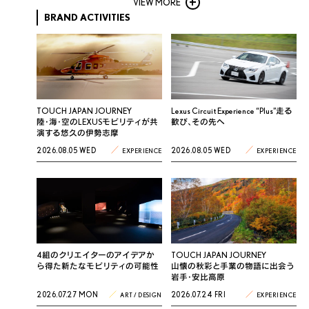
VIEW MORE
BRAND ACTIVITIES
TOUCH JAPAN JOURNEY
Lexus Circuit Experience “Plus”走る
陸・海・空のLEXUSモビリティが共
歓び、その先へ
演する悠久の伊勢志摩
2026.08.05 WED
2026.08.05 WED
EXPERIENCE
EXPERIENCE
4組のクリエイターのアイデアか
TOUCH JAPAN JOURNEY
ら得た新たなモビリティの可能性
山懐の秋彩と手業の物語に出会う
岩手・安比高原
2026.07.27 MON
2026.07.24 FRI
ART / DESIGN
EXPERIENCE