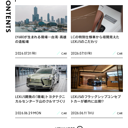
CONTENTS
LY680が生まれる現場―台湾・高雄
LCの特別仕様車から垣間見えた
の造船場
LEXUSのこだわり
2026.07.31 FRI
2026.07.10 FRI
CAR
CAR
LEXUS開発の「現場」トヨタテクニ
LEXUSのフラッグシップコンセプ
カルセンター下山のクルマづくり
トカーが都内に出現!?
2026.06.29 MON
2026.06.11 THU
CAR
CAR