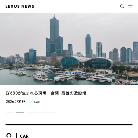
Lexus Circuit Experience “Plus”走る歓び、その先へ
LY680が生まれる現場―台湾・高雄の造船場
GX2年目のBAJA1000への挑戦が始まる
4組のクリエイターのアイデアから得た新たなモビリティの可能性
室屋選手が完全優勝 Air Race X 2026 Race 2 Report
2026.08.05 WED
2026.07.31 FRI
2026.07.30 THU
2026.07.27 MON
2026.07.24 FRI
CAR
SPORT
SPORT
EXPERIENCE
ART / DESIGN
CAR