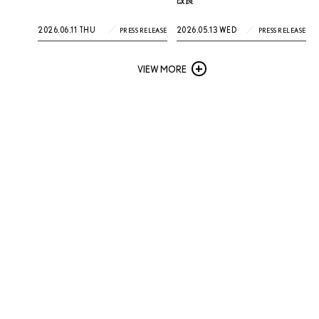
改良
2026.06.11 THU
2026.05.13 WED
PRESS RELEASE
PRESS RELEASE
VIEW MORE