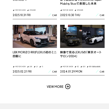
Mobility Showで表現した未来
MOTOR SHOW
JMS2025
MOTOR SHOW
JMS2025
2025.10.31 FRI
2025.10.30 THU
CAR
CAR
LBX MORIZO RRがLEXUS初のミニ
映像で見るLEXUSの「東京オート
四駆に
サロン2024」
MOTOR SHOW
LBX
LX
IS
MOTOR SHOW
RZ
LBX
BEV(電気自動車)
2025.02.21 FRI
2024.01.29 MON
CAR
CAR
VIEW MORE