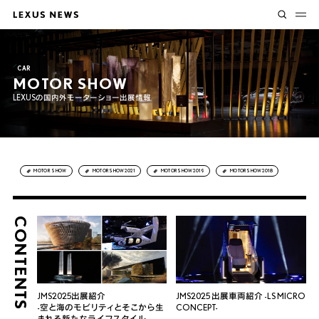
CAR
MOTOR SHOW
LEXUSの国内外モーターショー出展情報
MOTOR SHOW
MOTORSHOW2021
MOTORSHOW2019
MOTORSHOW2018
CONTENTS
JMS2025出展紹介
JMS2025 出展車両紹介 -LS MICRO
-空と海のモビリティとそこから生
CONCEPT-
まれる新たなライフスタイル-